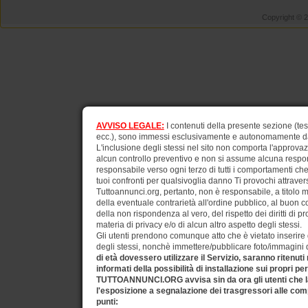
Copyright © 
AVVISO LEGALE:
I contenuti della presente sezione (test
ecc.), sono immessi esclusivamente e autonomamente dagli
L'inclusione degli stessi nel sito non comporta l'approv
alcun controllo preventivo e non si assume alcuna respons
responsabile verso ogni terzo di tutti i comportamenti ch
tuoi confronti per qualsivoglia danno Ti provochi attraverso
Tuttoannunci.org, pertanto, non è responsabile, a titolo 
della eventuale contrarietà all'ordine pubblico, al buon 
della non rispondenza al vero, del rispetto dei diritti di pr
materia di privacy e/o di alcun altro aspetto degli stessi.
Gli utenti prendono comunque atto che è vietato inserire d
degli stessi, nonchè immettere/pubblicare foto/immagini di 
di età dovessero utilizzare il Servizio, saranno ritenuti
informati della possibilità di installazione sui propri pe
TUTTOANNUNCI.ORG avvisa sin da ora gli utenti che la
l'esposizione a segnalazione dei trasgressori alle comp
punti: