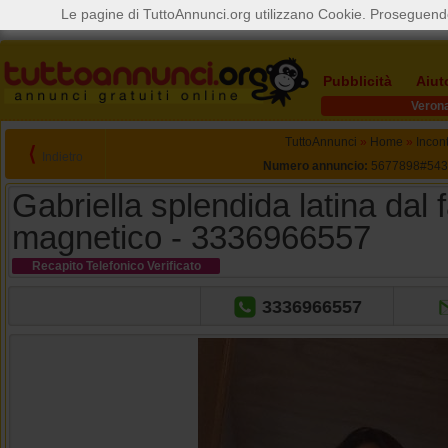
Le pagine di TuttoAnnunci.org utilizzano Cookie. Proseguendo
Pubblicità
Aiut
Veron
TuttoAnnunci
»
Home
»
Incont
⟨
Indietro
Numero annuncio:
5677898#543
Gabriella splendida latina dal 
magnetico - 3336966557
Recapito Telefonico Verificato
3336966557