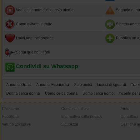
Vedi altri annunci di questo utente
Segnala annun
Come evitare le truffe
Stampa annun
I miei annunci preferiti
Pubblica un a
Segui questo utente
Condividi su Whatsapp
Annunci Gratis
Annunci Economici
Solo amici
Incroci di sguardi
Tran
Donna cerca donna
Uomo cerca donna
Uomo cerca uomo
Incontri per 
Chi siamo
Condizioni d'uso
Aiuto
Pubblicità
Informativa sulla privacy
Contattaci
Vetrine Exclusive
Sicurezza
Gestione a