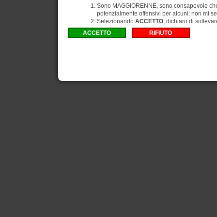
Sono MAGGIORENNE, sono consapevole che gli
potenzialmente offensivi per alcuni; non mi se
Selezionando
ACCETTO
, dichiaro di solleva