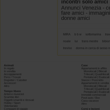
incontri solo amici
Annunci Venezia - ce
fare amici - immagini
donne amici
MIRA
b b w
sottomarina
trav
noale
lui
trans mestre
bibio
treviso
donna in cerca di sesso 
Animali
Case
In regalo
Appartamenti in affitto
|
In vendita
Monolocali
Bilocali
|
Accoppiamenti
Trilocali
Quadrilocali
|
Persi / Trovati
Pentalocali
Esalocali
Dogsitter / Catsitter
Stanze / Posti letto
Accessori
Appartamenti in vendita
|
Altro
Monolocali
Bilocali
|
Trilocali
Quadrilocali
Tempo libero
|
Pentalocali
Esalocali
Artisti e musicisti
Immobili commerciali
Scambio libri
Posti auto / Box
Oggetti smarriti e ritrovati
Casa vacanze
Hobby / Sport
Altro
Volontariato
Compagni di viaggio
Corsi e lezioni