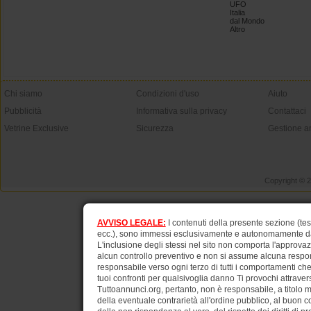
UFO
Italia
dal Mondo
Altro
Chi siamo
Condizioni d'uso
Aiuto
Pubblicità
Informativa sulla privacy
Contattaci
Vetrine Exclusive
Sicurezza
Gestione a
Copyright © 
AVVISO LEGALE:
I contenuti della presente sezione (test
ecc.), sono immessi esclusivamente e autonomamente dagli
L'inclusione degli stessi nel sito non comporta l'approv
alcun controllo preventivo e non si assume alcuna respons
responsabile verso ogni terzo di tutti i comportamenti ch
tuoi confronti per qualsivoglia danno Ti provochi attraverso
Tuttoannunci.org, pertanto, non è responsabile, a titolo 
della eventuale contrarietà all'ordine pubblico, al buon 