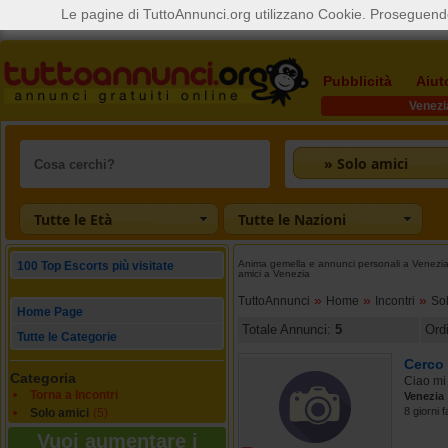
Le pagine di TuttoAnnunci.org utilizzano Cookie. Proseguendo
Pubblicità
Aiut
Venezi
» Solo amici
Tutte le Età
Tutte le Nazioni
Anima gemella e annunci personali a Venezia A
100 Top Escorts più visitate
amici a Venezia
»
»
»
TuttoAnnunci
Home
Incontri
So
Home Page
Totale Annunci:
5
Ord
Tutte le Categorie
Cerco
Categoria
Ciao mi
Torna a Incontri
Venezia
8 giorni f
Solo amici
(5)
Vuoi aumentare i