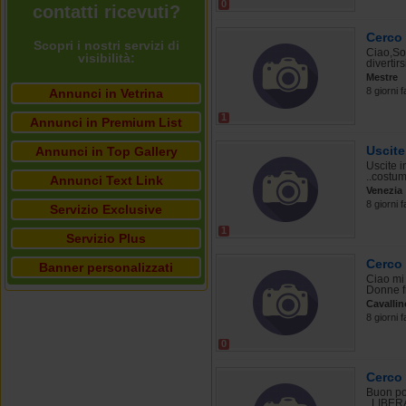
0
contatti ricevuti?
Cerco 
Scopri i nostri servizi di
Ciao,So
visibilità:
divertir
Mestre
8 giorni f
Annunci in Vetrina
1
Annunci in Premium List
Uscite
Annunci in Top Gallery
Uscite i
..costu
Annunci Text Link
Venezia
8 giorni f
Servizio Exclusive
1
Servizio Plus
Cerco
Banner personalizzati
Ciao mi
Donne fr
Cavallin
8 giorni f
0
Cerco
Buon po
, LIBER