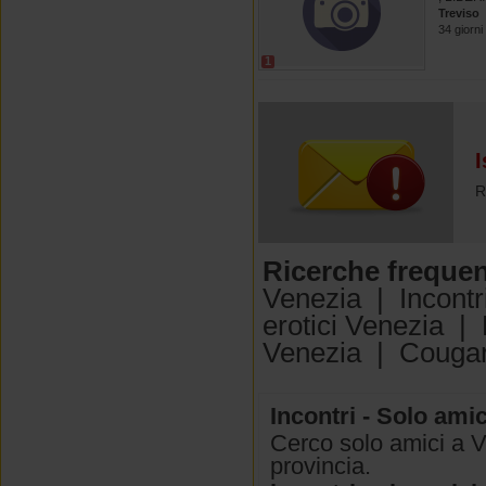
Treviso
34 giorni 
1
I
R
Ricerche frequen
Venezia
|
Incont
erotici Venezia
|
Venezia
|
Cougar
Incontri - Solo ami
Cerco solo amici a V
provincia.