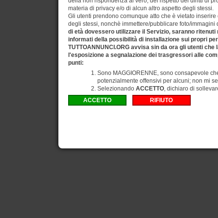
della non rispondenza al vero, del rispetto dei diritti di pr
materia di privacy e/o di alcun altro aspetto degli stessi.
Gli utenti prendono comunque atto che è vietato inserire d
degli stessi, nonchè immettere/pubblicare foto/immagini di 
di età dovessero utilizzare il Servizio, saranno ritenuti
informati della possibilità di installazione sui propri pe
TUTTOANNUNCI.ORG avvisa sin da ora gli utenti che la
l'esposizione a segnalazione dei trasgressori alle comp
punti:
Sono MAGGIORENNE, sono consapevole che gli
potenzialmente offensivi per alcuni; non mi se
Selezionando
ACCETTO
, dichiaro di solleva