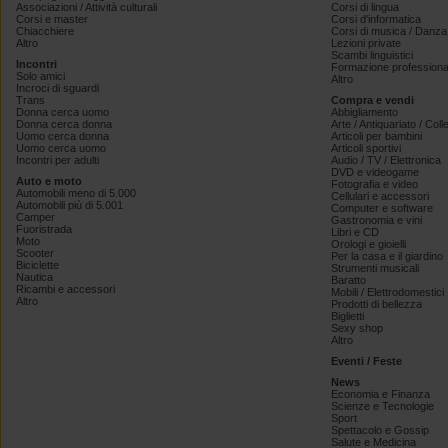
Associazioni / Attività culturali
Corsi di lingua
Corsi e master
Corsi d'informatica
Chiacchiere
Corsi di musica / Danza 
Altro
Lezioni private
Scambi linguistici
Incontri
Formazione professiona
Solo amici
Altro
Incroci di sguardi
Trans
Compra e vendi
Donna cerca uomo
Abbigliamento
Donna cerca donna
Arte / Antiquariato / Coll
Uomo cerca donna
Articoli per bambini
Uomo cerca uomo
Articoli sportivi
Incontri per adulti
Audio / TV / Elettronica
DVD e videogame
Auto e moto
Fotografia e video
Automobili meno di 5.000
Cellulari e accessori
Automobili più di 5.001
Computer e software
Camper
Gastronomia e vini
Fuoristrada
Libri e CD
Moto
Orologi e gioielli
Scooter
Per la casa e il giardino
Biciclette
Strumenti musicali
Nautica
Baratto
Ricambi e accessori
Mobili / Elettrodomestici
Altro
Prodotti di bellezza
Biglietti
Sexy shop
Altro
Eventi / Feste
News
Economia e Finanza
Scienze e Tecnologie
Sport
Spettacolo e Gossip
Salute e Medicina