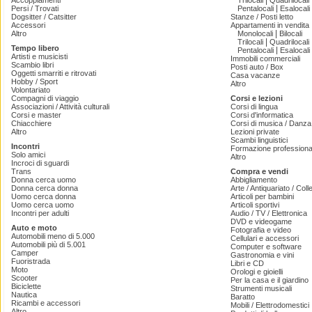
|
Accoppiamenti
Trilocali
Quadrilocali
|
Persi / Trovati
Pentalocali
Esalocali
Dogsitter / Catsitter
Stanze / Posti letto
Accessori
Appartamenti in vendita
|
Altro
Monolocali
Bilocali
|
Trilocali
Quadrilocali
Tempo libero
|
Pentalocali
Esalocali
Artisti e musicisti
Immobili commerciali
Scambio libri
Posti auto / Box
Oggetti smarriti e ritrovati
Casa vacanze
Hobby / Sport
Altro
Volontariato
Compagni di viaggio
Corsi e lezioni
Associazioni / Attività culturali
Corsi di lingua
Corsi e master
Corsi d'informatica
Chiacchiere
Corsi di musica / Danza 
Altro
Lezioni private
Scambi linguistici
Incontri
Formazione professiona
Solo amici
Altro
Incroci di sguardi
Trans
Compra e vendi
Donna cerca uomo
Abbigliamento
Donna cerca donna
Arte / Antiquariato / Coll
Uomo cerca donna
Articoli per bambini
Uomo cerca uomo
Articoli sportivi
Incontri per adulti
Audio / TV / Elettronica
DVD e videogame
Auto e moto
Fotografia e video
Automobili meno di 5.000
Cellulari e accessori
Automobili più di 5.001
Computer e software
Camper
Gastronomia e vini
Fuoristrada
Libri e CD
Moto
Orologi e gioielli
Scooter
Per la casa e il giardino
Biciclette
Strumenti musicali
Nautica
Baratto
Ricambi e accessori
Mobili / Elettrodomestici
Altro