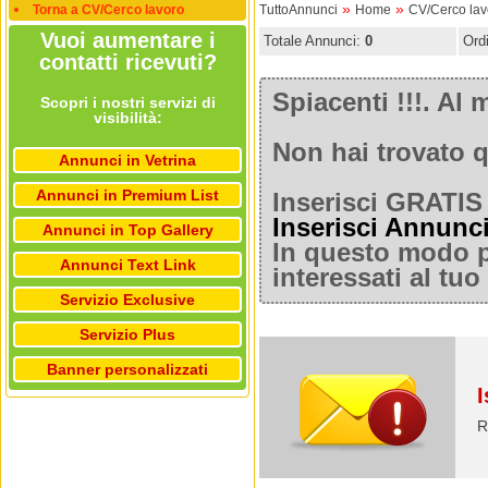
»
»
Torna a CV/Cerco lavoro
TuttoAnnunci
Home
CV/Cerco lav
Vuoi aumentare i
Totale Annunci:
0
Ord
contatti ricevuti?
Spiacenti !!!. A
Scopri i nostri servizi di
visibilità:
Non hai trovato q
Annunci in Vetrina
Annunci in Premium List
Inserisci GRATIS 
Inserisci Annunc
Annunci in Top Gallery
In questo modo po
Annunci Text Link
interessati al tu
Servizio Exclusive
Servizio Plus
Banner personalizzati
I
R