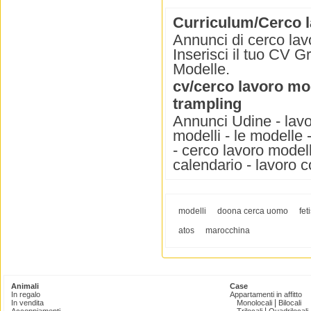
Curriculum/Cerco l
Annunci di cerco lav
Inserisci il tuo CV Gr
Modelle.
cv/cerco lavoro mo
trampling
Annunci Udine - lavor
modelli - le modelle 
- cerco lavoro modell
calendario - lavoro 
modelli
doona cerca uomo
fet
atos
marocchina
Animali
Case
In regalo
Appartamenti in affitto
|
In vendita
Monolocali
Bilocali