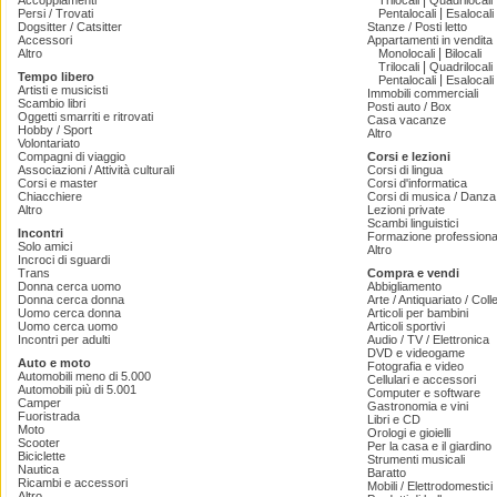
|
Accoppiamenti
Trilocali
Quadrilocali
|
Persi / Trovati
Pentalocali
Esalocali
Dogsitter / Catsitter
Stanze / Posti letto
Accessori
Appartamenti in vendita
|
Altro
Monolocali
Bilocali
|
Trilocali
Quadrilocali
Tempo libero
|
Pentalocali
Esalocali
Artisti e musicisti
Immobili commerciali
Scambio libri
Posti auto / Box
Oggetti smarriti e ritrovati
Casa vacanze
Hobby / Sport
Altro
Volontariato
Compagni di viaggio
Corsi e lezioni
Associazioni / Attività culturali
Corsi di lingua
Corsi e master
Corsi d'informatica
Chiacchiere
Corsi di musica / Danza 
Altro
Lezioni private
Scambi linguistici
Incontri
Formazione professiona
Solo amici
Altro
Incroci di sguardi
Trans
Compra e vendi
Donna cerca uomo
Abbigliamento
Donna cerca donna
Arte / Antiquariato / Coll
Uomo cerca donna
Articoli per bambini
Uomo cerca uomo
Articoli sportivi
Incontri per adulti
Audio / TV / Elettronica
DVD e videogame
Auto e moto
Fotografia e video
Automobili meno di 5.000
Cellulari e accessori
Automobili più di 5.001
Computer e software
Camper
Gastronomia e vini
Fuoristrada
Libri e CD
Moto
Orologi e gioielli
Scooter
Per la casa e il giardino
Biciclette
Strumenti musicali
Nautica
Baratto
Ricambi e accessori
Mobili / Elettrodomestici
Altro