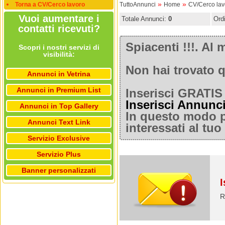
»
»
Torna a CV/Cerco lavoro
TuttoAnnunci
Home
CV/Cerco lav
Vuoi aumentare i
Totale Annunci:
0
Ord
contatti ricevuti?
Spiacenti !!!. A
Scopri i nostri servizi di
visibilità:
Non hai trovato q
Annunci in Vetrina
Annunci in Premium List
Inserisci GRATIS 
Inserisci Annunc
Annunci in Top Gallery
In questo modo po
Annunci Text Link
interessati al tu
Servizio Exclusive
Servizio Plus
Banner personalizzati
I
R