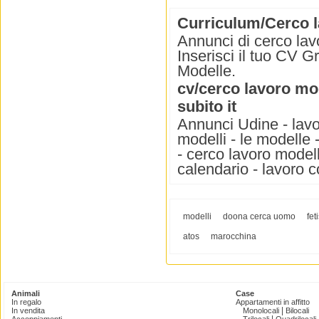
Curriculum/Cerco l
Annunci di cerco lav
Inserisci il tuo CV Gr
Modelle.
cv/cerco lavoro mo
subito it
Annunci Udine - lavor
modelli - le modelle 
- cerco lavoro modell
calendario - lavoro 
modelli
doona cerca uomo
fet
atos
marocchina
Animali
Case
In regalo
Appartamenti in affitto
|
In vendita
Monolocali
Bilocali