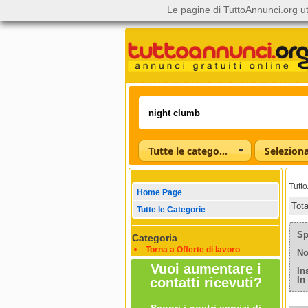
Le pagine di TuttoAnnunci.org ut
Tutte le categorie
Tutt
Home Page
Tot
Tutte le Categorie
Sp
Categoria
Torna a Offerte di lavoro
No
Vuoi aumentare i
In
In
contatti ricevuti?