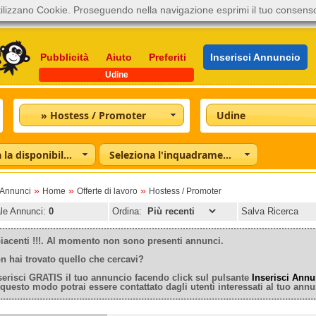
ilizzano Cookie. Proseguendo nella navigazione esprimi il tuo consens
Pubblicità
Aiuto
Preferiti
Inserisci Annuncio
Udine
» Hostess / Promoter
Udine
Seleziona la disponibilità
Seleziona l'inquadramento
»
»
»
oAnnunci
Home
Offerte di lavoro
Hostess / Promoter
ale Annunci:
0
Ordina:
Salva Ricerca
iacenti !!!. Al momento non sono presenti annunci.
n hai trovato quello che cercavi?
serisci GRATIS il tuo annuncio facendo click sul pulsante
Inserisci Annu
 questo modo potrai essere contattato dagli utenti interessati al tuo annu