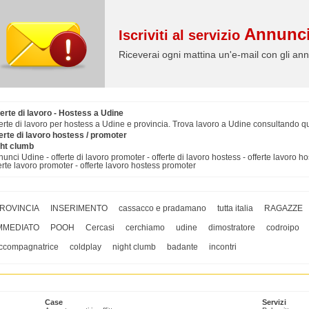
Annunci
Iscriviti al servizio
Riceverai ogni mattina un'e-mail con gli ann
erte di lavoro - Hostess a Udine
erte di lavoro per hostess a Udine e provincia. Trova lavoro a Udine consultando q
erte di lavoro hostess / promoter
ght clumb
unci Udine - offerte di lavoro promoter - offerte di lavoro hostess - offerte lavoro ho
erte lavoro promoter - offerte lavoro hostess promoter
ROVINCIA
INSERIMENTO
cassacco e pradamano
tutta italia
RAGAZZE
MMEDIATO
POOH
Cercasi
cerchiamo
udine
dimostratore
codroipo
ccompagnatrice
coldplay
night clumb
badante
incontri
Case
Servizi