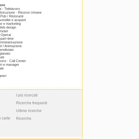
oro
a - Telelavoro
Istruzione - Risorse Umane
 Pub / Ristoranti
endite e acquisti
e e marketing
 Web design
omoter
 Operai
part-time
amministrazione
el / Animazione
endistato
igianato
ute
ice - Call Center
dri e manager
ale
gneri
I più ricercati
Ricerche frequenti
Ultime ricerche
e carte
Ricerche