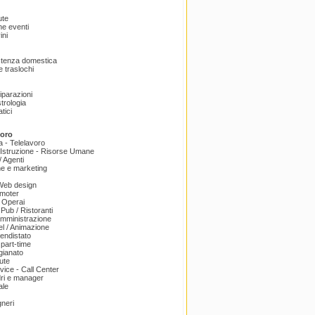
ute
e eventi
ini
istenza domestica
 traslochi
Riparazioni
trologia
tici
voro
a - Telelavoro
Istruzione - Risorse Umane
 Agenti
e e marketing
 Web design
omoter
 Operai
 Pub / Ristoranti
amministrazione
el / Animazione
endistato
part-time
igianato
ute
ice - Call Center
dri e manager
ale
gneri