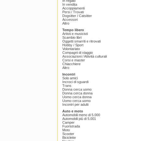
In regalo
In vendita
Accoppiamenti
Persi / Trovati
Dogsitter / Catsitter
Accessori
Altro
Tempo libero
Artisti e musicisti
Scambio libri
Oggetti smarriti e ritrovati
Hobby / Sport
Volontariato
Compagni di viaggio
Associazioni / Attività culturali
Corsi e master
Chiacchiere
Altro
Incontri
Solo amici
Incroci di sguardi
Trans
Donna cerca uomo
Donna cerca donna
Uomo cerca donna
Uomo cerca uomo
Incontri per adulti
Auto e moto
Automobili meno di 5.000
Automobili più di 5.001
Camper
Fuoristrada
Moto
Scooter
Biciclette