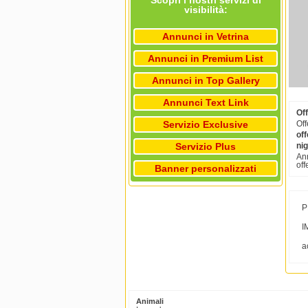
Scopri i nostri servizi di
visibilità:
Annunci in Vetrina
Annunci in Premium List
Annunci in Top Gallery
Annunci Text Link
Off
Servizio Exclusive
Off
off
Servizio Plus
ni
Ann
off
Banner personalizzati
P
I
a
Animali