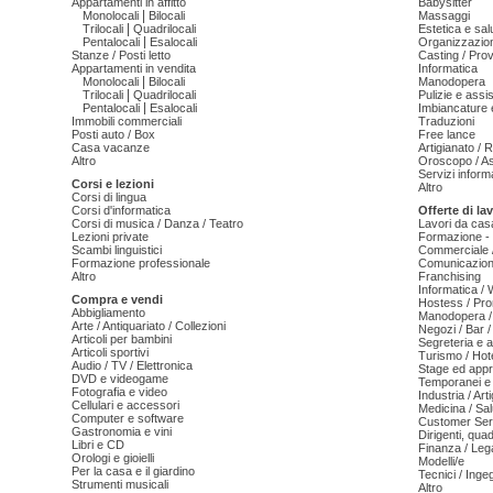
Appartamenti in affitto
Babysitter
|
Monolocali
Bilocali
Massaggi
|
Trilocali
Quadrilocali
Estetica e sal
|
Pentalocali
Esalocali
Organizzazion
Stanze / Posti letto
Casting / Prov
Appartamenti in vendita
Informatica
|
Monolocali
Bilocali
Manodopera
|
Trilocali
Quadrilocali
Pulizie e ass
|
Pentalocali
Esalocali
Imbiancature e
Immobili commerciali
Traduzioni
Posti auto / Box
Free lance
Casa vacanze
Artigianato / 
Altro
Oroscopo / As
Servizi informa
Corsi e lezioni
Altro
Corsi di lingua
Corsi d'informatica
Offerte di la
Corsi di musica / Danza / Teatro
Lavori da cas
Lezioni private
Formazione - 
Scambi linguistici
Commerciale /
Formazione professionale
Comunicazion
Altro
Franchising
Informatica /
Compra e vendi
Hostess / Pr
Abbigliamento
Manodopera /
Arte / Antiquariato / Collezioni
Negozi / Bar /
Articoli per bambini
Segreteria e 
Articoli sportivi
Turismo / Hot
Audio / TV / Elettronica
Stage ed appr
DVD e videogame
Temporanei e 
Fotografia e video
Industria / Art
Cellulari e accessori
Medicina / Sal
Computer e software
Customer Serv
Gastronomia e vini
Dirigenti, qua
Libri e CD
Finanza / Leg
Orologi e gioielli
Modelli/e
Per la casa e il giardino
Tecnici / Inge
Strumenti musicali
Altro