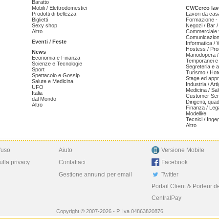
Baratto
Mobili / Elettrodomestici
CV/Cerco lav
Prodotti di bellezza
Lavori da cas
Biglietti
Formazione - 
Sexy shop
Negozi / Bar /
Altro
Commerciale v
Comunicazion
Eventi / Feste
Informatica /
Hostess / Pr
News
Manodopera /
Economia e Finanza
Temporanei e 
Scienze e Tecnologie
Segreteria e 
Sport
Turismo / Hot
Spettacolo e Gossip
Stage ed appr
Salute e Medicina
Industria / Art
UFO
Medicina / Sal
Italia
Customer Serv
dal Mondo
Dirigenti, qua
Altro
Finanza / Leg
Modelli/e
Tecnici / Inge
Altro
'uso
Aiuto
Versione Mobile
ulla privacy
Contattaci
Facebook
Gestione annunci per email
Twitter
Portail Client & Porteur d
CentralPay
Copyright © 2007-2026 - P. Iva 04863820876