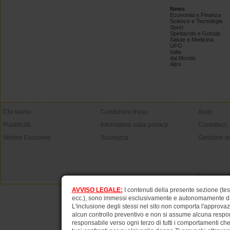
News
Economia e Finanza
Scienze e Tecnologie
Sport
Spettacolo e Gossip
Salute e Medicina
UFO
Italia
dal Mondo
Altro
Chi siamo
Condizioni d'uso
Aiuto
Pubblicità
Informativa sulla privacy
Contattaci
Vetrine Exclusive
Sicurezza
Gestione a
Copyright © 
AVVISO LEGALE:
I contenuti della presente sezione (test
ecc.), sono immessi esclusivamente e autonomamente dagli
L'inclusione degli stessi nel sito non comporta l'approv
alcun controllo preventivo e non si assume alcuna respons
responsabile verso ogni terzo di tutti i comportamenti ch