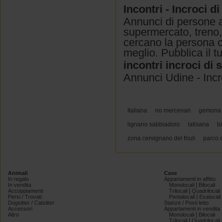
Incontri - Incroci d
Annunci di persone a
supermercato, treno, 
cercano la persona 
meglio. Pubblica il t
incontri incroci di 
Annunci Udine - Incr
Italiana
no mercenari
gemona
lignano sabbiadoro
latisana
b
zona cervignano del friuli
parco 
Animali
Case
In regalo
Appartamenti in affitto
|
In vendita
Monolocali
Bilocali
|
Accoppiamenti
Trilocali
Quadrilocali
|
Persi / Trovati
Pentalocali
Esalocali
Dogsitter / Catsitter
Stanze / Posti letto
Accessori
Appartamenti in vendita
|
Altro
Monolocali
Bilocali
|
Trilocali
Quadrilocali