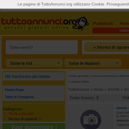
Le pagine di TuttoAnnunci.org utilizzano Cookie. Proseguendo
Pubblicità
Aiut
Udine
» Incroci di sguar
Tutte le Età
Tutte le Nazioni
Anima gemella e annunci personali a Udine Ann
100 Top Escorts più visitate
scambisti Udine
»
»
»
TuttoAnnunci
Home
Incontri
Inc
Home Page
Tutte le Categorie
Totale Annunci:
2
Ord
cerco
Categoria
ciao co
Torna a Incontri
io non c
Incroci di sguardi
(2)
tolmezz
7 giorni f
Vuoi aumentare i