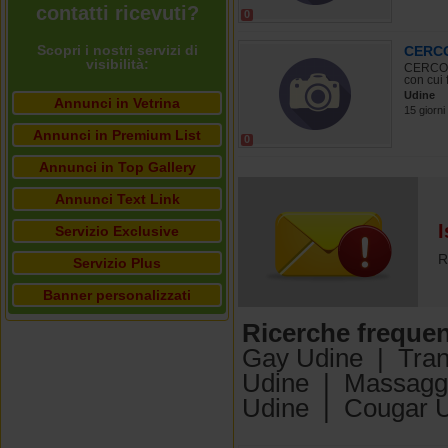
contatti ricevuti?
0
Scopri i nostri servizi di
CERCO
visibilità:
CERCO 
con cui 
Udine
Annunci in Vetrina
15 giorni 
Annunci in Premium List
0
Annunci in Top Gallery
Annunci Text Link
I
Servizio Exclusive
R
Servizio Plus
Banner personalizzati
Ricerche frequen
Gay Udine
|
Tra
Udine
|
Massagg
Udine
|
Cougar 