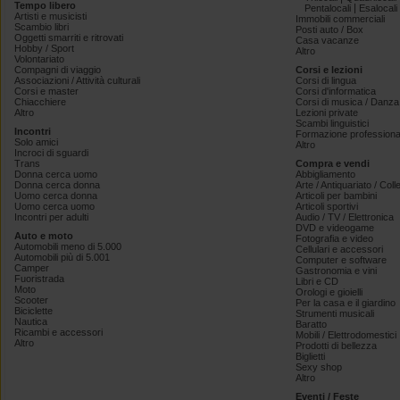
Tempo libero
|
Pentalocali
Esalocali
Artisti e musicisti
Immobili commerciali
Scambio libri
Posti auto / Box
Oggetti smarriti e ritrovati
Casa vacanze
Hobby / Sport
Altro
Volontariato
Compagni di viaggio
Corsi e lezioni
Associazioni / Attività culturali
Corsi di lingua
Corsi e master
Corsi d'informatica
Chiacchiere
Corsi di musica / Danza 
Altro
Lezioni private
Scambi linguistici
Incontri
Formazione professiona
Solo amici
Altro
Incroci di sguardi
Trans
Compra e vendi
Donna cerca uomo
Abbigliamento
Donna cerca donna
Arte / Antiquariato / Coll
Uomo cerca donna
Articoli per bambini
Uomo cerca uomo
Articoli sportivi
Incontri per adulti
Audio / TV / Elettronica
DVD e videogame
Auto e moto
Fotografia e video
Automobili meno di 5.000
Cellulari e accessori
Automobili più di 5.001
Computer e software
Camper
Gastronomia e vini
Fuoristrada
Libri e CD
Moto
Orologi e gioielli
Scooter
Per la casa e il giardino
Biciclette
Strumenti musicali
Nautica
Baratto
Ricambi e accessori
Mobili / Elettrodomestici
Altro
Prodotti di bellezza
Biglietti
Sexy shop
Altro
Eventi / Feste