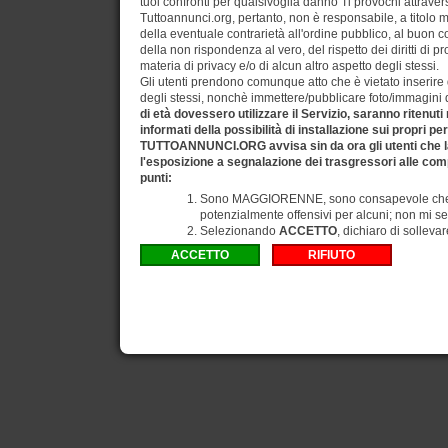
tuoi confronti per qualsivoglia danno Ti provochi attraverso
Tuttoannunci.org, pertanto, non è responsabile, a titolo 
della eventuale contrarietà all'ordine pubblico, al buon 
della non rispondenza al vero, del rispetto dei diritti di pr
materia di privacy e/o di alcun altro aspetto degli stessi.
Gli utenti prendono comunque atto che è vietato inserire d
degli stessi, nonchè immettere/pubblicare foto/immagini di 
di età dovessero utilizzare il Servizio, saranno ritenuti
informati della possibilità di installazione sui propri pe
TUTTOANNUNCI.ORG avvisa sin da ora gli utenti che la
l'esposizione a segnalazione dei trasgressori alle comp
punti:
Sono MAGGIORENNE, sono consapevole che gli
potenzialmente offensivi per alcuni; non mi se
Selezionando
ACCETTO
, dichiaro di solleva