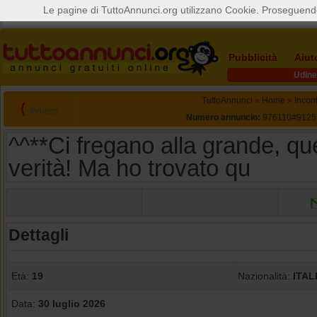
Le pagine di TuttoAnnunci.org utilizzano Cookie. Proseguendo
Pubblicità
Aiut
Udine
TuttoAnnunci
»
Home
»
Incont
⟨
Indietro
Numero annuncio:
976110#9125
^^**Ci fregano alla grande, qu
verità! Ma ho trovato qu
Dettagli
Età:
19
Nazionalità:
ITAL
Data:
30 luglio 2026