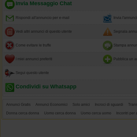
Invia Messaggio Chat
Rispondi all'annuncio per e-mail
Invia l'annun
Vedi altri annunci di questo utente
Segnala annun
Come evitare le truffe
Stampa annun
I miei annunci preferiti
Pubblica un a
Segui questo utente
Condividi su Whatsapp
Annunci Gratis
Annunci Economici
Solo amici
Incroci di sguardi
Tran
Donna cerca donna
Uomo cerca donna
Uomo cerca uomo
Incontri per 