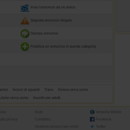
Invia l'annuncio ad un amico
Segnala annuncio illegale
Stampa annuncio
Pubblica un annuncio in questa categoria
amici
Incroci di sguardi
Trans
Donna cerca uomo
Uomo cerca uomo
Incontri per adulti
'uso
Aiuto
Versione Mobile
ulla privacy
Contattaci
Facebook
Gestione annunci per email
Twitter