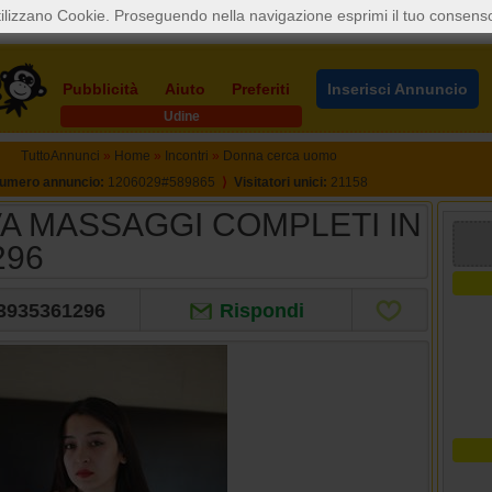
ilizzano Cookie. Proseguendo nella navigazione esprimi il tuo consens
Pubblicità
Aiuto
Preferiti
Inserisci Annuncio
Udine
TuttoAnnunci
»
Home
»
Incontri
»
Donna cerca uomo
umero annuncio:
1206029#589865
⟩
Visitatori unici:
21158
A MASSAGGI COMPLETI IN
296
3935361296
Rispondi