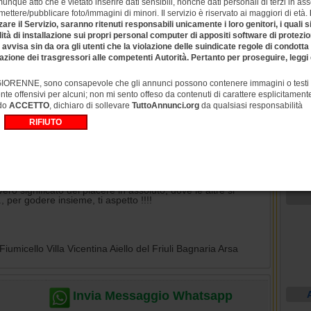
unque atto che è vietato inserire dati sensibili, nonchè dati personali di terzi in a
rag
ettere/pubblicare foto/immagini di minori. Il servizio è riservato ai maggiori di età.
Nazionalità:
GIAPPONE
pi
zare il Servizio, saranno ritenuti responsabili unicamente i loro genitori, i quali
lità di installazione sui propri personal computer di appositi software di protezione
sa sin da ora gli utenti che la violazione delle suindicate regole di condott
azione dei trasgressori alle competenti Autorità. Pertanto per proseguire, leggi 
RENNE, sono consapevole che gli annunci possono contenere immagini o testi es
te offensivi per alcuni; non mi sento offeso da contenuti di carattere esplicitamen
do
ACCETTO
, dichiaro di sollevare
TuttoAnnunci.org
da qualsiasi responsabilità
nte del p0mp1n0 al naturale,, con mia lingua faro
.. massaggio .prostatico.
iventare duro nella mia bocca mentre te lo succhio tutto... la
Cia
piace tantissimo fare sesso...il .petto.. faccio sesso in tutte le
Tri
re leccatami fa impazzire, godo divento tr01a per ricevere il
ro il 69 al naturale sentire la tua lingua ... ,, 69, tutto....
ro significato del piacere in assoluto, dove le altre si
 per godere insieme, ti aspetto !!!!
iumicello Villa Vicentina Aiello del Friuli Bagnaria Arsa
Invia Messaggio Whatsapp