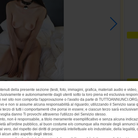
1
2
3
4
tenuti della presente sezione (testi, foto, immagini, grafica, materiali audio e video, 
lusivamente e autonomamente dagli utenti sotto la loro piena ed esclusiva respons
si nel sito non comporta l'approvazione o l'avallo da parte di TUTTOANNUNCI.ORG, 
ivo e non si assume alcuna responsabilità al riguardo; utilizzando il Servizio sarai
 terzo di tutti i comportamenti che porrai in essere; e ciascun terzo sarà esclusiv
ivoglia danno Ti provochi attraverso l'utilizzo del Servizio stesso.
nto, non è responsabile, a titolo meramente esemplificativo e senza alcuna indicazi
ietà all'ordine pubblico, al buon costume e/o comunque alla morale degli annunci ins
vero, del rispetto dei diritti di proprietà intellettuale e/o industriale, della legalità,
i alcun altro aspetto degli stessi.