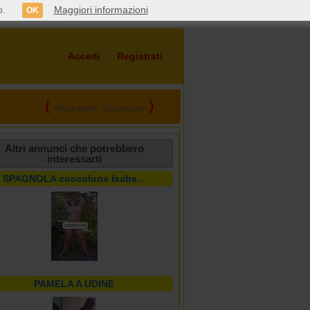
o.
Maggiori informazioni
OK
Accedi
Registrati
⟨
⟩
Precedente
Successivo
Altri annunci che potrebbero
interessarti
SPAGNOLA coccolona Isabe...
PAMELA A UDINE