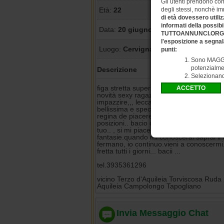
Gli utenti prendono com
degli stessi, nonchè imm
Età:
22
di età dovessero utiliz
informati della possibi
Data:
20 giugno 2026
TUTTOANNUNCI.ORG avvi
l'esposizione a segnal
Luogo:
Cervignano Del Friuli
punti:
Sono MAGGIO
potenzialmen
Descrizione
Selezionan
figa stretta super !!!
novità sexy ragazza APP ARRIVATA , ama
impazzire,,, leccata,,.tutte le posizione.
bellissima e speciale ** dolce ti faccio d
regina de piacere orale,..al naturale.. mi 
posizioni.. bacio con lingua.. e amo esse
tuo.. , si mi piace tanto farmi pecorina ado
fantasie.quando mi conoscerai saprai il ve
fermano, io continuo.vieni a conoscermi.,
fretta tutti i giorni... bacii ...
tel.3935361296
vicino Terzo d'Aquileia Torviscosa Ruda F
Aquileia Campolongo Tapogliano
Invia Messaggio Chat