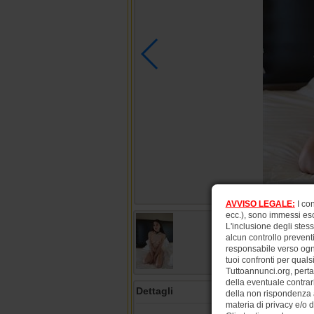
AVVISO LEGALE:
I con
ecc.), sono immessi esc
L'inclusione degli stes
alcun controllo prevent
responsabile verso ogni
tuoi confronti per quals
Tuttoannunci.org, perta
della eventuale contrar
Dettagli
della non rispondenza al 
materia di privacy e/o d