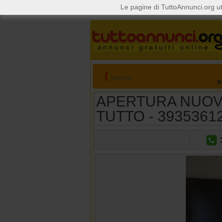
Le pagine di TuttoAnnunci.org ut
⟨
Indietro
N
APERTURA NUOV
TUTTO - 3935361