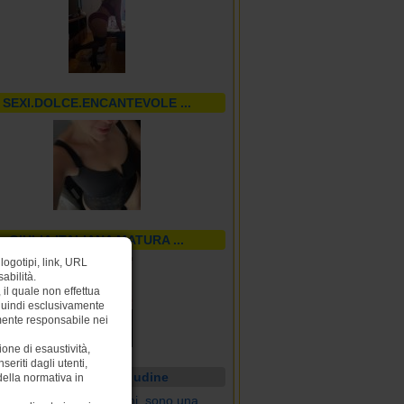
SEXI.DOLCE.ENCANTEVOLE ...
GIULIA ITALIANA MATURA ...
logotipi, link, URL
abilità.
il quale non effettua
 quindi esclusivamente
amente responsabile nei
one di esaustività,
eriti dagli utenti,
Sono disponibile udine
 della normativa in
Sono Serena, ho 26 anni, sono una