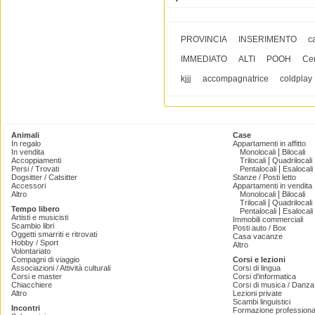
PROVINCIA
INSERIMENTO
c
IMMEDIATO
ALTI
POOH
Cer
kjjj
accompagnatrice
coldplay
Animali
Case
In regalo
Appartamenti in affitto
|
In vendita
Monolocali
Bilocali
|
Accoppiamenti
Trilocali
Quadrilocali
|
Persi / Trovati
Pentalocali
Esalocali
Dogsitter / Catsitter
Stanze / Posti letto
Accessori
Appartamenti in vendita
|
Altro
Monolocali
Bilocali
|
Trilocali
Quadrilocali
Tempo libero
|
Pentalocali
Esalocali
Artisti e musicisti
Immobili commerciali
Scambio libri
Posti auto / Box
Oggetti smarriti e ritrovati
Casa vacanze
Hobby / Sport
Altro
Volontariato
Compagni di viaggio
Corsi e lezioni
Associazioni / Attività culturali
Corsi di lingua
Corsi e master
Corsi d'informatica
Chiacchiere
Corsi di musica / Danza 
Altro
Lezioni private
Scambi linguistici
Incontri
Formazione professiona