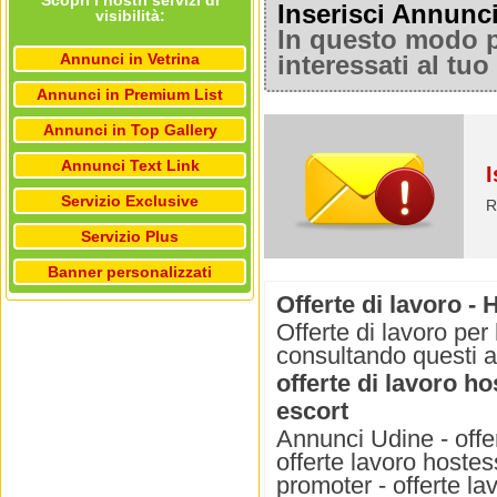
Scopri i nostri servizi di
Inserisci Annunc
visibilità:
In questo modo po
Annunci in Vetrina
interessati al tu
Annunci in Premium List
Annunci in Top Gallery
Annunci Text Link
I
Servizio Exclusive
R
Servizio Plus
Banner personalizzati
Offerte di lavoro -
Offerte di lavoro pe
consultando questi 
offerte di lavoro h
escort
Annunci Udine - offer
offerte lavoro hostes
promoter - offerte l