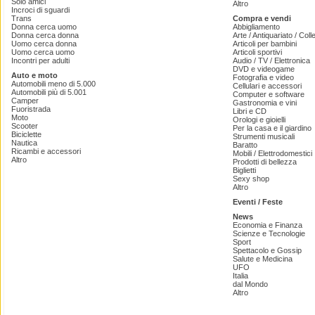
Solo amici
Altro
Incroci di sguardi
Trans
Compra e vendi
Donna cerca uomo
Abbigliamento
Donna cerca donna
Arte / Antiquariato / Coll
Uomo cerca donna
Articoli per bambini
Uomo cerca uomo
Articoli sportivi
Incontri per adulti
Audio / TV / Elettronica
DVD e videogame
Auto e moto
Fotografia e video
Automobili meno di 5.000
Cellulari e accessori
Automobili più di 5.001
Computer e software
Camper
Gastronomia e vini
Fuoristrada
Libri e CD
Moto
Orologi e gioielli
Scooter
Per la casa e il giardino
Biciclette
Strumenti musicali
Nautica
Baratto
Ricambi e accessori
Mobili / Elettrodomestici
Altro
Prodotti di bellezza
Biglietti
Sexy shop
Altro
Eventi / Feste
News
Economia e Finanza
Scienze e Tecnologie
Sport
Spettacolo e Gossip
Salute e Medicina
UFO
Italia
dal Mondo
Altro