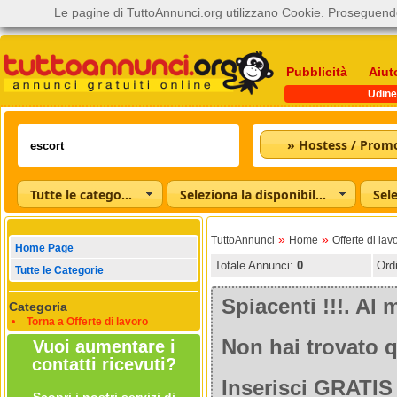
Le pagine di TuttoAnnunci.org utilizzano Cookie. Proseguendo
Pubblicità
Aiut
Udine
» Hostess / Prom
Tutte le categorie
Seleziona la disponibilità
»
»
TuttoAnnunci
Home
Offerte di lav
Home Page
Totale Annunci:
0
Ord
Tutte le Categorie
Spiacenti !!!. A
Categoria
Torna a Offerte di lavoro
Non hai trovato q
Vuoi aumentare i
contatti ricevuti?
Inserisci GRATIS 