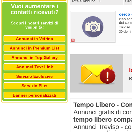
Totale Annunci:
1
Ord
Vuoi aumentare i
contatti ricevuti?
cerco 
ciao so
Scopri i nostri servizi di
dei comp
visibilità:
Treviso
30 giorni
Annunci in Vetrina
0
Annunci in Premium List
Annunci in Top Gallery
Annunci Text Link
I
Servizio Exclusive
R
Servizio Plus
Banner personalizzati
Tempo Libero - Com
Annunci gratis di co
tempo libero compa
Annunci Treviso - co