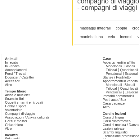
compagno di viaggio 
- compagni di viaggi
massaggi integrali
coppie
croc
montebelluna
vela
incontri
Animali
Case
In regalo
Appartamenti in affitto
|
In vendita
Monolocali
Bilocali
|
Accoppiamenti
Trilocali
Quadrilocali
|
Persi / Trovati
Pentalocali
Esalocali
Dogsitter / Catsitter
Stanze / Posti letto
Accessori
Appartamenti in vendita
|
Altro
Monolocali
Bilocali
|
Trilocali
Quadrilocali
Tempo libero
|
Pentalocali
Esalocali
Artisti e musicisti
Immobili commerciali
Scambio libri
Posti auto / Box
Oggetti smarriti e ritrovati
Casa vacanze
Hobby / Sport
Altro
Volontariato
Compagni di viaggio
Corsi e lezioni
Associazioni / Attività culturali
Corsi di lingua
Corsi e master
Corsi d'informatica
Chiacchiere
Corsi di musica / Danza 
Altro
Lezioni private
Scambi linguistici
Incontri
Formazione professiona
Solo amici