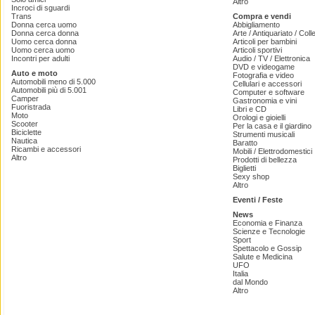
Altro
Incroci di sguardi
Trans
Compra e vendi
Donna cerca uomo
Abbigliamento
Donna cerca donna
Arte / Antiquariato / Coll
Uomo cerca donna
Articoli per bambini
Uomo cerca uomo
Articoli sportivi
Incontri per adulti
Audio / TV / Elettronica
DVD e videogame
Auto e moto
Fotografia e video
Automobili meno di 5.000
Cellulari e accessori
Automobili più di 5.001
Computer e software
Camper
Gastronomia e vini
Fuoristrada
Libri e CD
Moto
Orologi e gioielli
Scooter
Per la casa e il giardino
Biciclette
Strumenti musicali
Nautica
Baratto
Ricambi e accessori
Mobili / Elettrodomestici
Altro
Prodotti di bellezza
Biglietti
Sexy shop
Altro
Eventi / Feste
News
Economia e Finanza
Scienze e Tecnologie
Sport
Spettacolo e Gossip
Salute e Medicina
UFO
Italia
dal Mondo
Altro