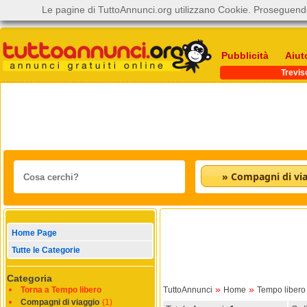
Le pagine di TuttoAnnunci.org utilizzano Cookie. Proseguendo
Pubblicità
Aiut
Trevis
» Compagni di via
Home Page
Tutte le Categorie
Categoria
»
»
Torna a Tempo libero
TuttoAnnunci
Home
Tempo libero
Compagni di viaggio
(1)