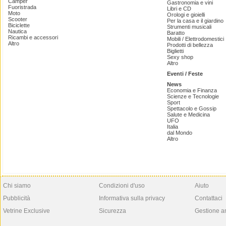
Camper
Gastronomia e vini
Fuoristrada
Libri e CD
Moto
Orologi e gioielli
Scooter
Per la casa e il giardino
Biciclette
Strumenti musicali
Nautica
Baratto
Ricambi e accessori
Mobili / Elettrodomestici
Altro
Prodotti di bellezza
Biglietti
Sexy shop
Altro
Eventi / Feste
News
Economia e Finanza
Scienze e Tecnologie
Sport
Spettacolo e Gossip
Salute e Medicina
UFO
Italia
dal Mondo
Altro
Chi siamo
Condizioni d'uso
Aiuto
Pubblicità
Informativa sulla privacy
Contattaci
Vetrine Exclusive
Sicurezza
Gestione a