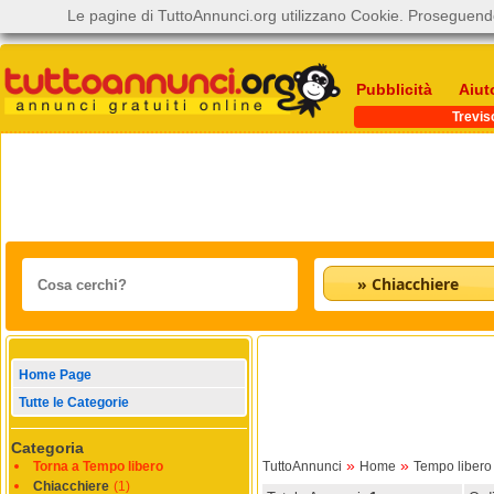
Le pagine di TuttoAnnunci.org utilizzano Cookie. Proseguendo
Pubblicità
Aiut
Trevis
» Chiacchiere
Home Page
Tutte le Categorie
Categoria
»
»
Torna a Tempo libero
TuttoAnnunci
Home
Tempo libero
Chiacchiere
(1)