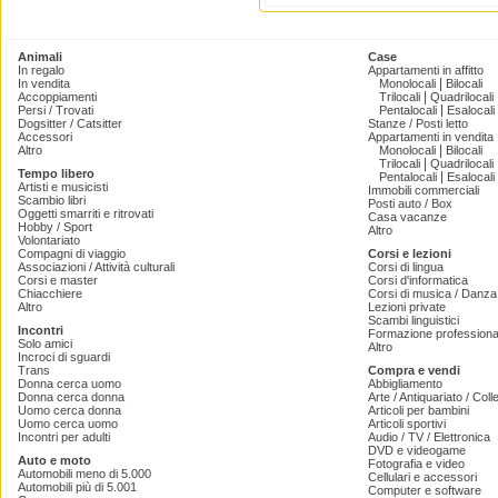
Animali
Case
In regalo
Appartamenti in affitto
|
In vendita
Monolocali
Bilocali
|
Accoppiamenti
Trilocali
Quadrilocali
|
Persi / Trovati
Pentalocali
Esalocali
Dogsitter / Catsitter
Stanze / Posti letto
Accessori
Appartamenti in vendita
|
Altro
Monolocali
Bilocali
|
Trilocali
Quadrilocali
Tempo libero
|
Pentalocali
Esalocali
Artisti e musicisti
Immobili commerciali
Scambio libri
Posti auto / Box
Oggetti smarriti e ritrovati
Casa vacanze
Hobby / Sport
Altro
Volontariato
Compagni di viaggio
Corsi e lezioni
Associazioni / Attività culturali
Corsi di lingua
Corsi e master
Corsi d'informatica
Chiacchiere
Corsi di musica / Danza 
Altro
Lezioni private
Scambi linguistici
Incontri
Formazione professiona
Solo amici
Altro
Incroci di sguardi
Trans
Compra e vendi
Donna cerca uomo
Abbigliamento
Donna cerca donna
Arte / Antiquariato / Coll
Uomo cerca donna
Articoli per bambini
Uomo cerca uomo
Articoli sportivi
Incontri per adulti
Audio / TV / Elettronica
DVD e videogame
Auto e moto
Fotografia e video
Automobili meno di 5.000
Cellulari e accessori
Automobili più di 5.001
Computer e software