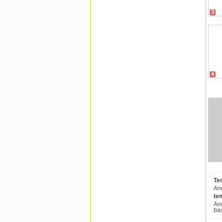
3
4
Te
Ann
te
Ann
bas