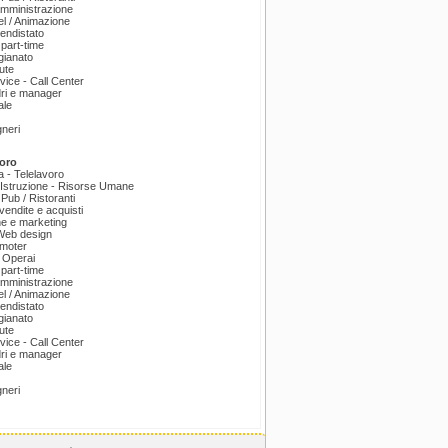
amministrazione
el / Animazione
endistato
part-time
igianato
ute
ice - Call Center
dri e manager
ale
gneri
oro
a - Telelavoro
Istruzione - Risorse Umane
 Pub / Ristoranti
endite e acquisti
e e marketing
 Web design
omoter
 Operai
part-time
amministrazione
el / Animazione
endistato
igianato
ute
ice - Call Center
dri e manager
ale
gneri