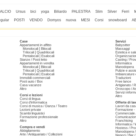
ALCIO
Ursus
bici
yoga
Biliardo
PALESTRA
Slim
Silver
Ferri
f
egular
POSTI
VENDO
Domyos
nuova
MESI
Corsi
snowboard
A
Case
Servizi
Appartamenti in affitto
Babysitter
|
Monolocali
Bilocali
Massaggi
|
Trilocali
Quadrilocali
Estetica e sal
|
Pentalocali
Esalocali
Organizzazion
Stanze / Posti letto
Casting / Prov
Appartamenti in vendita
Informatica
|
Monolocali
Bilocali
Manodopera
|
Trilocali
Quadrilocali
Pulizie e ass
|
Pentalocali
Esalocali
Imbiancature e
Immobili commerciali
Traduzioni
Posti auto / Box
Free lance
Casa vacanze
Artigianato / 
Altro
Oroscopo / As
Servizi informa
Corsi e lezioni
Altro
Corsi di lingua
Corsi d'informatica
Offerte di la
Corsi di musica / Danza / Teatro
Lavori da cas
Lezioni private
Formazione - 
Scambi linguistici
Commerciale /
Formazione professionale
Comunicazion
Altro
Franchising
Informatica /
Compra e vendi
Hostess / Pr
Abbigliamento
Manodopera /
Arte / Antiquariato / Collezioni
Negozi / Bar /