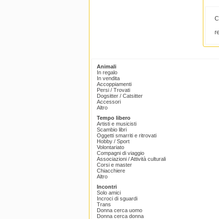
C
r
Animali
In regalo
In vendita
Accoppiamenti
Persi / Trovati
Dogsitter / Catsitter
Accessori
Altro
Tempo libero
Artisti e musicisti
Scambio libri
Oggetti smarriti e ritrovati
Hobby / Sport
Volontariato
Compagni di viaggio
Associazioni / Attività culturali
Corsi e master
Chiacchiere
Altro
Incontri
Solo amici
Incroci di sguardi
Trans
Donna cerca uomo
Donna cerca donna