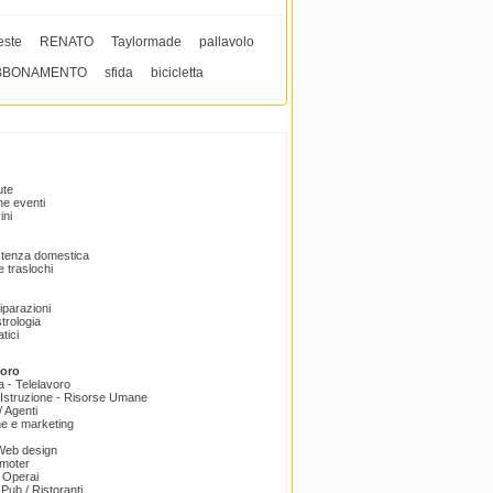
este
RENATO
Taylormade
pallavolo
BBONAMENTO
sfida
bicicletta
ute
e eventi
ini
istenza domestica
 traslochi
Riparazioni
trologia
tici
voro
a - Telelavoro
Istruzione - Risorse Umane
 Agenti
e e marketing
 Web design
omoter
 Operai
 Pub / Ristoranti