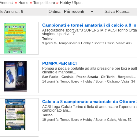
»
»
»
oAnnunci
Home
Tempo libero
Hobby / Sport
ale Annunci:
8
Ordina:
Salva Ricerca
Campionati e tornei amatoriali di calcio a 8 in
Associazione sportiva “8 SUPERSTAR” ACSI Torino Organi
stagione sportiva “C...
Torino
9 giorni fa, Tempo libero » Hobby / Sport » Calcio, Visite: 406
POMPA PER BICI
Pompa a pedale portatile ad alta pressione per bici e pal
cilindro e manome...
San Paolo - Cenisia - Pozzo Strada - Cit Turin - Borgata L..
14 giorni fa, Tempo libero » Hobby / Sport » Ciclismo, Visite: 34
Calcio a 8 campionato amatoriale da Ottobre 
ACSI Lega Calcio Torino è lieta di annunciare l’apertura de
campionato am...
Torino
19 giorni fa, Tempo libero » Hobby / Sport » Calcio, Visite: 52