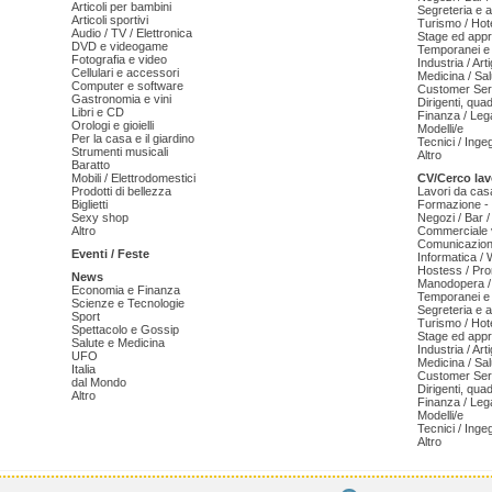
Articoli per bambini
Segreteria e 
Articoli sportivi
Turismo / Hot
Audio / TV / Elettronica
Stage ed appr
DVD e videogame
Temporanei e 
Fotografia e video
Industria / Art
Cellulari e accessori
Medicina / Sal
Computer e software
Customer Serv
Gastronomia e vini
Dirigenti, qua
Libri e CD
Finanza / Leg
Orologi e gioielli
Modelli/e
Per la casa e il giardino
Tecnici / Inge
Strumenti musicali
Altro
Baratto
Mobili / Elettrodomestici
CV/Cerco lav
Prodotti di bellezza
Lavori da cas
Biglietti
Formazione - 
Sexy shop
Negozi / Bar /
Altro
Commerciale v
Comunicazion
Eventi / Feste
Informatica /
Hostess / Pr
News
Manodopera /
Economia e Finanza
Temporanei e 
Scienze e Tecnologie
Segreteria e 
Sport
Turismo / Hot
Spettacolo e Gossip
Stage ed appr
Salute e Medicina
Industria / Art
UFO
Medicina / Sal
Italia
Customer Serv
dal Mondo
Dirigenti, qua
Altro
Finanza / Leg
Modelli/e
Tecnici / Inge
Altro