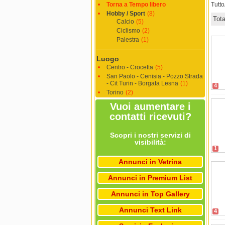
Torna a Tempo libero
Tutt
Hobby / Sport
(8)
Tot
Calcio
(5)
Ciclismo
(2)
Palestra
(1)
Luogo
Centro - Crocetta
(5)
San Paolo - Cenisia - Pozzo Strada
- Cit Turin - Borgata Lesna
(1)
4
Torino
(2)
Vuoi aumentare i
contatti ricevuti?
Scopri i nostri servizi di
visibilità:
1
Annunci in Vetrina
Annunci in Premium List
Annunci in Top Gallery
Annunci Text Link
4