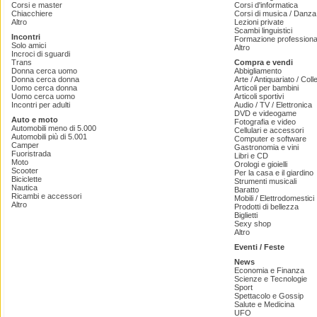
Corsi e master
Corsi d'informatica
Chiacchiere
Corsi di musica / Danza 
Altro
Lezioni private
Scambi linguistici
Incontri
Formazione professiona
Solo amici
Altro
Incroci di sguardi
Trans
Compra e vendi
Donna cerca uomo
Abbigliamento
Donna cerca donna
Arte / Antiquariato / Coll
Uomo cerca donna
Articoli per bambini
Uomo cerca uomo
Articoli sportivi
Incontri per adulti
Audio / TV / Elettronica
DVD e videogame
Auto e moto
Fotografia e video
Automobili meno di 5.000
Cellulari e accessori
Automobili più di 5.001
Computer e software
Camper
Gastronomia e vini
Fuoristrada
Libri e CD
Moto
Orologi e gioielli
Scooter
Per la casa e il giardino
Biciclette
Strumenti musicali
Nautica
Baratto
Ricambi e accessori
Mobili / Elettrodomestici
Altro
Prodotti di bellezza
Biglietti
Sexy shop
Altro
Eventi / Feste
News
Economia e Finanza
Scienze e Tecnologie
Sport
Spettacolo e Gossip
Salute e Medicina
UFO