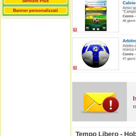
Servizio Plus
Calcio
Amici sp
Banner personalizzati
"Campio
Centro -
46 giorni
4
Arbitr
Arbitro 
ricerca n
Centro -
47 giorni
3
I
R
Tempo Libero - Hob