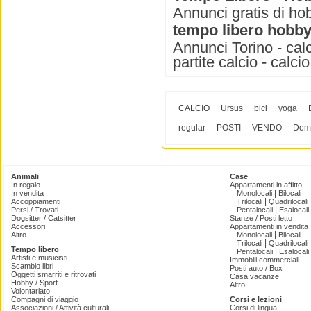
Annunci gratis di hob
tempo libero hobby 
Annunci Torino - calcio
partite calcio - calci
CALCIO
Ursus
bici
yoga
regular
POSTI
VENDO
Dom
Animali
Case
In regalo
Appartamenti in affitto
|
In vendita
Monolocali
Bilocali
|
Accoppiamenti
Trilocali
Quadrilocali
|
Persi / Trovati
Pentalocali
Esalocali
Dogsitter / Catsitter
Stanze / Posti letto
Accessori
Appartamenti in vendita
|
Altro
Monolocali
Bilocali
|
Trilocali
Quadrilocali
Tempo libero
|
Pentalocali
Esalocali
Artisti e musicisti
Immobili commerciali
Scambio libri
Posti auto / Box
Oggetti smarriti e ritrovati
Casa vacanze
Hobby / Sport
Altro
Volontariato
Compagni di viaggio
Corsi e lezioni
Associazioni / Attività culturali
Corsi di lingua