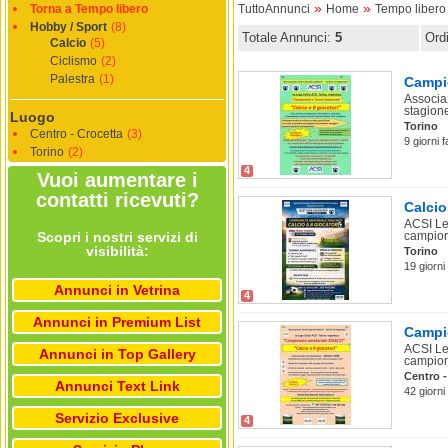
»
»
Torna a Tempo libero
TuttoAnnunci
Home
Tempo libero
Hobby / Sport
(8)
Totale Annunci:
5
Ord
Calcio
(5)
Ciclismo
(2)
Palestra
(1)
Campio
Associa
stagione
Luogo
Torino
Centro - Crocetta
(3)
9 giorni 
Torino
(2)
4
Vuoi aumentare i
contatti ricevuti?
Calcio
ACSI Leg
Scopri i nostri servizi di
campion
visibilità:
Torino
19 giorni
Annunci in Vetrina
4
Annunci in Premium List
Campio
ACSI Leg
Annunci in Top Gallery
campion
Centro -
Annunci Text Link
42 giorni
Servizio Exclusive
4