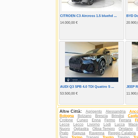
CITROEN C3 Aircross 1.5 bluehd ...
BYD Do
14.000,00 €
20.900,
AUDI Q3 SPB 4.0 TDI Quattro S ...
JEEP Re
53.500,00 €
11.900,
Altre Città:
Agrigento
Alessandria
Anc
Bologna
Bolzano
Brescia
Brindisi
Caglia
Crotone
Cuneo
Enna
Fermo
Ferrara
F
Lecce
Lecco
Livorno
Lodi
Lucca
Mace
Nuoro
Ogliastra
Olbia-Tempio
Oristano
Prato
Ragusa
Ravenna
Reggio Calabria
Terni
Torino
Trapani
Trento
Treviso
Tr