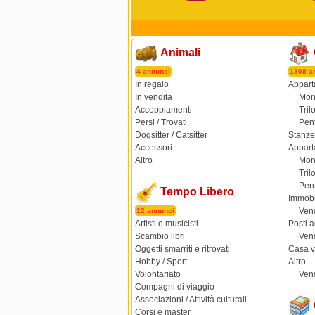
Animali
4 annunci
1308 a
In regalo
Apparta
In vendita
Mon
Accoppiamenti
Tril
Persi / Trovati
Pent
Dogsitter / Catsitter
Stanze 
Accessori
Appart
Altro
Mon
Tril
Pent
Tempo Libero
Immobi
Ven
12 annunci
Artisti e musicisti
Posti a
Scambio libri
Ven
Oggetti smarriti e ritrovati
Casa 
Hobby / Sport
Altro
Volontariato
Ven
Compagni di viaggio
Associazioni / Attività culturali
Corsi e master