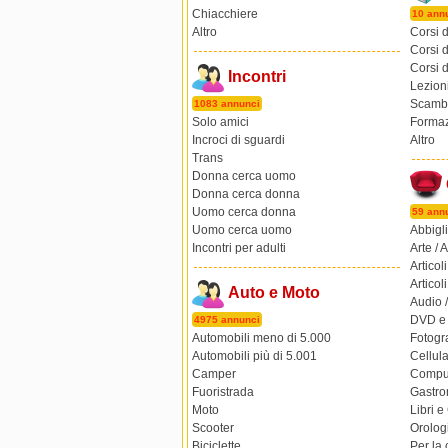
Chiacchiere
10 ann
Altro
Corsi d
Corsi d
Corsi d
Incontri
Lezioni
Scambi 
1083 annunci
Solo amici
Formaz
Incroci di sguardi
Altro
Trans
Donna cerca uomo
Donna cerca donna
Uomo cerca donna
59 ann
Uomo cerca uomo
Abbigl
Incontri per adulti
Arte / 
Articol
Articoli
Auto e Moto
Audio /
DVD e
4975 annunci
Automobili meno di 5.000
Fotogr
Automobili più di 5.001
Cellula
Camper
Comput
Fuoristrada
Gastro
Moto
Libri 
Scooter
Orologi
Biciclette
Per la 