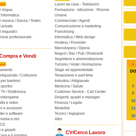
Lavori da casa - Telelavoro
unci
i lingua
Formazione - Istruzione - Risorse
'informatica
Umane
i musica / Danza / Teatro
Commerciale / Agenti
 private
Comunicazione e marketing
linguistici
Franchising
ione professionale
Informatica / Web design
Hostess / Promoter
Manodopera / Operai
Negozi / Bar / Pub / Ristoranti
Compra e Vendi
Segreteria e amministrazione
«
Turismo / Hotel / Animazione
unci
iamento
Stage ed apprendistato
D
Antiquariato / Collezioni
Temporanei e part-time
i per bambini
Industria / Artigianato
2
 sportivi
Medicina / Salute
 TV / Elettronica
Customer Service - Call Center
9
 videogame
Dirigenti, quadri e manager
16
afia e video
Finanza / Legale
ri e accessori
Modelli/e
23
er e software
Tecnici / Ingegneri
30
nomia e vini
Altro
e CD
 e gioielli
CV/Cerco Lavoro
casa e il giardino