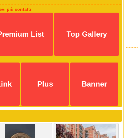
cevi più contatti
Premium List
Top Gallery
Link
Plus
Banner