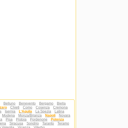
Belluno
Benevento
Bergamo
Biella
zaro
Chieti
Como
Cosenza
Cremona
a
Isernia
L'Aquila
La Spezia
Latina
Modena
Monza/Brianza
Napoli
Novara
za
Pisa
Pistoia
Pordenone
Potenza
iena
Siracusa
Sondrio
Taranto
Teramo
o Valentia
Vicenza
Viterbo