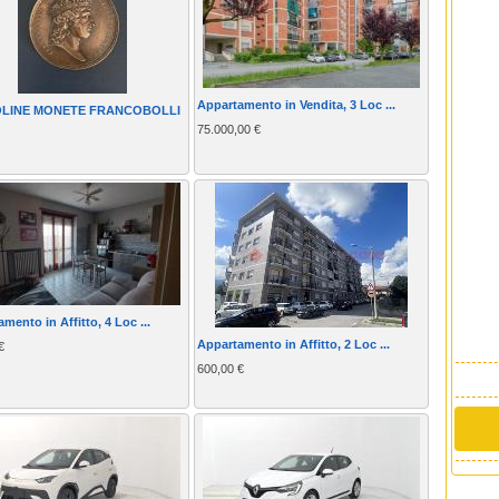
Appartamento in Vendita, 3 Loc ...
LINE MONETE FRANCOBOLLI
75.000,00 €
mento in Affitto, 4 Loc ...
Appartamento in Affitto, 2 Loc ...
€
600,00 €