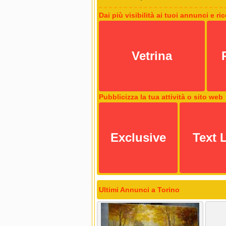
Dai più visibilità ai tuoi annunci e ri
Vetrina
Pubblicizza la tua attività o sito web
Exclusive
Text 
Ultimi Annunci a Torino