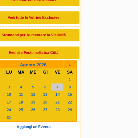
Gestione dei tuoi Annunci
Vedi tutte le Vetrine Exclusive
Strumenti per Aumentare la Visibilità
Eventi e Feste nella tua Città
Agosto 2026
»
O
LU
MA
ME
GI
VE
SA
1
3
4
5
6
7
8
10
11
12
13
14
15
17
18
19
20
21
22
24
25
26
27
28
29
31
Aggiungi un Evento