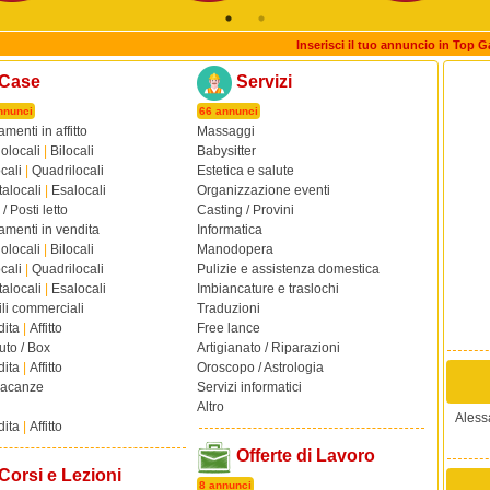
Inserisci il tuo annuncio in Top G
Case
Servizi
nnunci
66 annunci
menti in affitto
Massaggi
olocali
|
Bilocali
Babysitter
ocali
|
Quadrilocali
Estetica e salute
alocali
|
Esalocali
Organizzazione eventi
/ Posti letto
Casting / Provini
amenti in vendita
Informatica
olocali
|
Bilocali
Manodopera
ocali
|
Quadrilocali
Pulizie e assistenza domestica
alocali
|
Esalocali
Imbiancature e traslochi
li commerciali
Traduzioni
dita
|
Affitto
Free lance
uto / Box
Artigianato / Riparazioni
dita
|
Affitto
Oroscopo / Astrologia
vacanze
Servizi informatici
Altro
Aless
dita
|
Affitto
Offerte di Lavoro
Corsi e Lezioni
8 annunci