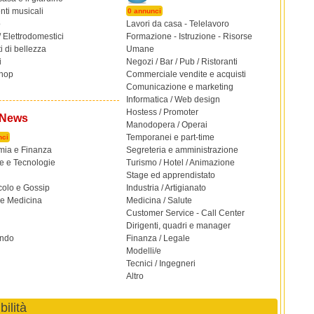
nti musicali
0 annunci
o
Lavori da casa - Telelavoro
/ Elettrodomestici
Formazione - Istruzione - Risorse
i di bellezza
Umane
i
Negozi / Bar / Pub / Ristoranti
hop
Commerciale vendite e acquisti
Comunicazione e marketing
Informatica / Web design
Hostess / Promoter
News
Manodopera / Operai
Temporanei e part-time
nci
ia e Finanza
Segreteria e amministrazione
e e Tecnologie
Turismo / Hotel / Animazione
Stage ed apprendistato
colo e Gossip
Industria / Artigianato
 e Medicina
Medicina / Salute
Customer Service - Call Center
Dirigenti, quadri e manager
ondo
Finanza / Legale
Modelli/e
Tecnici / Ingegneri
Altro
ilità