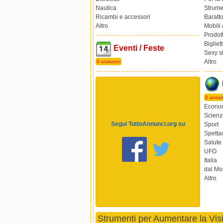
Nautica
Strume
Ricambi e accessori
Baratt
Altro
Mobili 
Prodott
Bigliett
Eventi / Feste
Sexy s
Altro
0 annunci
2 annu
Econom
Scienz
Segui TuttoAnnunci.org su
Sport
Spetta
Salute
UFO
Italia
dal M
Altro
Strumenti per Aumentare la Visib