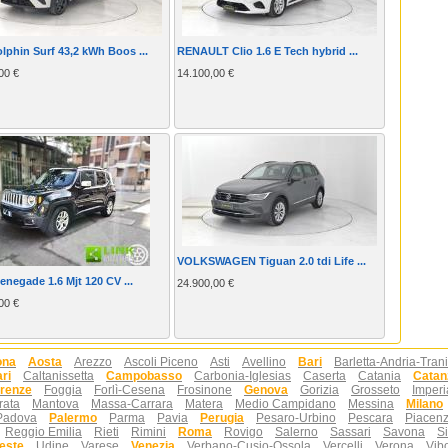
lphin Surf 43,2 kWh Boos ...
RENAULT Clio 1.6 E Tech hybrid ...
00 €
14.100,00 €
VOLKSWAGEN Tiguan 2.0 tdi Life ...
negade 1.6 Mjt 120 CV ...
24.900,00 €
00 €
ona
Aosta
Arezzo
Ascoli Piceno
Asti
Avellino
Bari
Barletta-Andria-Trani
ri
Caltanissetta
Campobasso
Carbonia-Iglesias
Caserta
Catania
Catan
irenze
Foggia
Forlì-Cesena
Frosinone
Genova
Gorizia
Grosseto
Imperi
rata
Mantova
Massa-Carrara
Matera
Medio Campidano
Messina
Milano
Padova
Palermo
Parma
Pavia
Perugia
Pesaro-Urbino
Pescara
Piacen
Reggio Emilia
Rieti
Rimini
Roma
Rovigo
Salerno
Sassari
Savona
S
ieste
Udine
Varese
Venezia
Verbano-Cusio-Ossola
Vercelli
Verona
Vib