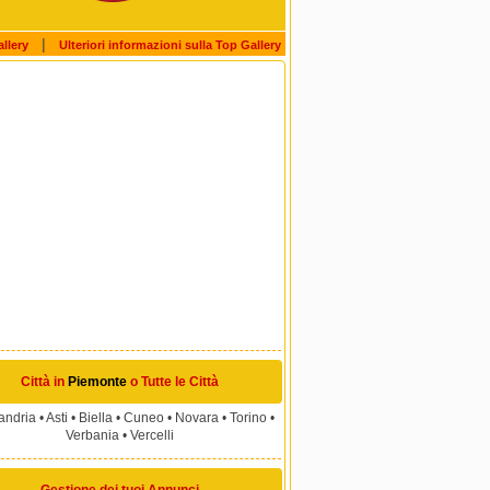
|
allery
Ulteriori informazioni sulla Top Gallery
Città in
Piemonte
o
Tutte le Città
andria
•
Asti
•
Biella
•
Cuneo
•
Novara
•
Torino
•
Verbania
•
Vercelli