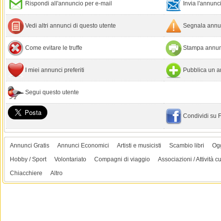
Rispondi all'annuncio per e-mail
Invia l'annun
Vedi altri annunci di questo utente
Segnala annun
Come evitare le truffe
Stampa annun
I miei annunci preferiti
Pubblica un a
Segui questo utente
Condividi su
Annunci Gratis
Annunci Economici
Artisti e musicisti
Scambio libri
Ogg
Hobby / Sport
Volontariato
Compagni di viaggio
Associazioni / Attività cu
Chiacchiere
Altro