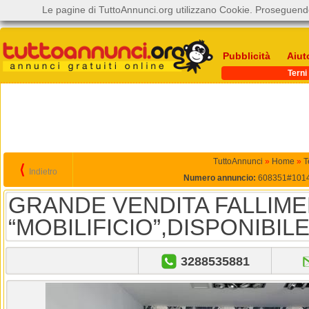
Le pagine di TuttoAnnunci.org utilizzano Cookie. Proseguendo
Pubblicità
Aiut
Terni
TuttoAnnunci
»
Home
»
T
⟨
Indietro
Numero annuncio:
608351#101
GRANDE VENDITA FALLIME
“MOBILIFICIO”,DISPONIBILE
3288535881