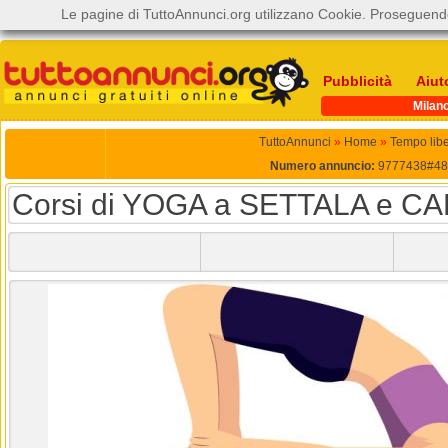
Le pagine di TuttoAnnunci.org utilizzano Cookie. Proseguendo
Pubblicità
Aiut
Milan
TuttoAnnunci
»
Home
»
Tempo lib
Numero annuncio:
9777438#48
Corsi di YOGA a SETTALA e C