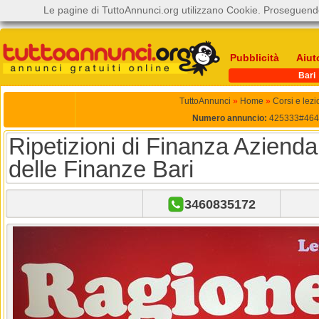
Le pagine di TuttoAnnunci.org utilizzano Cookie. Proseguendo
Pubblicità
Aiut
Bari
TuttoAnnunci
»
Home
»
Corsi e lezi
Numero annuncio:
425333#464
Ripetizioni di Finanza Azienda
delle Finanze Bari
3460835172