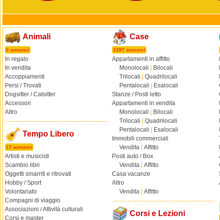
Animali
Case
0 annunci
1287 annunci
In regalo
Appartamenti in affitto
In vendita
Monolocali
|
Bilocali
Accoppiamenti
Trilocali
|
Quadrilocali
Persi / Trovati
Pentalocali
|
Esalocali
Dogsitter / Catsitter
Stanze / Posti letto
Accessori
Appartamenti in vendita
Altro
Monolocali
|
Bilocali
Trilocali
|
Quadrilocali
Pentalocali
|
Esalocali
Tempo Libero
Immobili commerciali
Vendita
|
Affitto
17 annunci
Artisti e musicisti
Posti auto / Box
Scambio libri
Vendita
|
Affitto
Oggetti smarriti e ritrovati
Casa vacanze
Hobby / Sport
Altro
Volontariato
Vendita
|
Affitto
Compagni di viaggio
Associazioni / Attività culturali
Corsi e Lezioni
Corsi e master