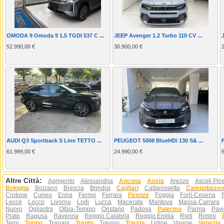
OMODA 9 Omoda 9 1.5 TGDI 537 C ...
JEEP Avenger 1.2 Turbo 110 CV ...
52.990,00 €
30.900,00 €
AUDI Q3 Sportback S Line TETTO ...
PEUGEOT 5008 BlueHDi 130 S& ...
61.999,00 €
24.990,00 €
Altre Città:
Agrigento
Alessandria
Ancona
Aosta
Arezzo
Ascoli Pic
Bologna
Bolzano
Brescia
Brindisi
Cagliari
Caltanissetta
Campobasso
Crotone
Cuneo
Enna
Fermo
Ferrara
Firenze
Foggia
Forlì-Cesena
Lecce
Lecco
Livorno
Lodi
Lucca
Macerata
Mantova
Massa-Carrara
Nuoro
Ogliastra
Olbia-Tempio
Oristano
Padova
Palermo
Parma
Pavi
Prato
Ragusa
Ravenna
Reggio Calabria
Reggio Emilia
Rieti
Rimini
Terni
Torino
Trapani
Trento
Treviso
Trieste
Udine
Varese
Venezia