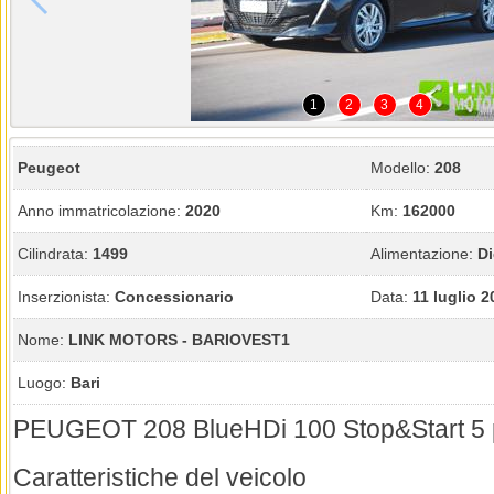
1
2
3
4
Peugeot
Modello:
208
Anno immatricolazione:
2020
Km:
162000
Cilindrata:
1499
Alimentazione:
Di
Inserzionista:
Concessionario
Data:
11 luglio 2
Nome:
LINK MOTORS - BARIOVEST1
Luogo:
Bari
PEUGEOT 208 BlueHDi 100 Stop&Start 5 p
Caratteristiche del veicolo