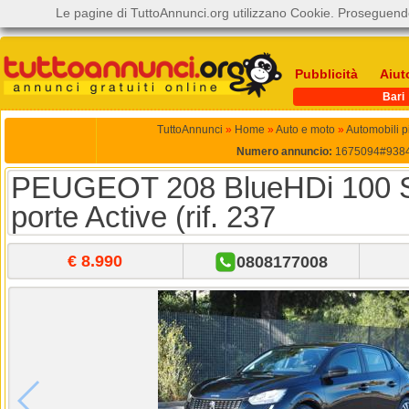
Le pagine di TuttoAnnunci.org utilizzano Cookie. Proseguendo
Pubblicità
Aiut
Bari
TuttoAnnunci
»
Home
»
Auto e moto
»
Automobili p
Numero annuncio:
1675094#938
PEUGEOT 208 BlueHDi 100 S
porte Active (rif. 237
€ 8.990
0808177008