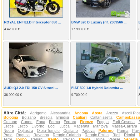
ROYAL ENFIELD Interceptor 650 ...
BMW 520 D Luxury (rif. 2369566 ...
4.420,00 €
17.990,00 €
AUDI Q3 2.0 TDI 150 CV S troni ...
FIAT 500 1.0 Hybrid Dolcevita ...
36.000,00 €
9.700,00 €
Altre Città:
Agrigento
Alessandria
Ancona
Aosta
Arezzo
Ascoli Pic
Bologna
Bolzano
Brescia
Brindisi
Cagliari
Caltanissetta
Campobasso
Crotone
Cuneo
Enna
Fermo
Ferrara
Firenze
Foggia
Forlì-Cesena
Lecce
Lecco
Livorno
Lodi
Lucca
Macerata
Mantova
Massa-Carrara
Nuoro
Ogliastra
Olbia-Tempio
Oristano
Padova
Palermo
Parma
Pavi
Prato
Ragusa
Ravenna
Reggio Calabria
Reggio Emilia
Rieti
Rimini
Terni
Torino
Trapani
Trento
Treviso
Trieste
Udine
Varese
Venezia