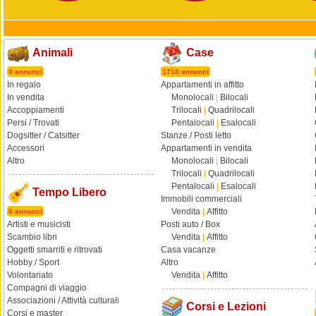
Animali
Case
0 annunci
1718 annunci
In regalo
Appartamenti in affitto
In vendita
Monolocali
|
Bilocali
Accoppiamenti
Trilocali
|
Quadrilocali
Persi / Trovati
Pentalocali
|
Esalocali
Dogsitter / Catsitter
Stanze / Posti letto
Accessori
Appartamenti in vendita
Altro
Monolocali
|
Bilocali
Trilocali
|
Quadrilocali
Pentalocali
|
Esalocali
Tempo Libero
Immobili commerciali
Vendita
|
Affitto
0 annunci
Artisti e musicisti
Posti auto / Box
Scambio libri
Vendita
|
Affitto
Oggetti smarriti e ritrovati
Casa vacanze
Hobby / Sport
Altro
Volontariato
Vendita
|
Affitto
Compagni di viaggio
Associazioni / Attività culturali
Corsi e Lezioni
Corsi e master