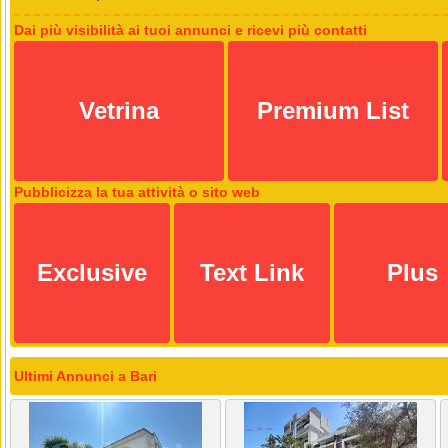
Dai più visibilità ai tuoi annunci e ricevi più contatti
Vetrina
Premium List
Pubblicizza la tua attività o sito web
Exclusive
Text Link
Plus
Ultimi Annunci a Bari