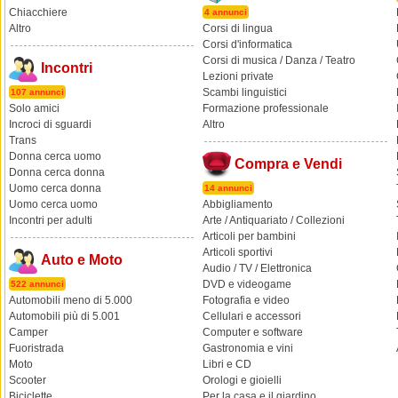
Chiacchiere
4 annunci
Altro
Corsi di lingua
Corsi d'informatica
Corsi di musica / Danza / Teatro
Incontri
Lezioni private
Scambi linguistici
107 annunci
Solo amici
Formazione professionale
Incroci di sguardi
Altro
Trans
Donna cerca uomo
Compra e Vendi
Donna cerca donna
Uomo cerca donna
14 annunci
Uomo cerca uomo
Abbigliamento
Incontri per adulti
Arte / Antiquariato / Collezioni
Articoli per bambini
Articoli sportivi
Auto e Moto
Audio / TV / Elettronica
DVD e videogame
522 annunci
Automobili meno di 5.000
Fotografia e video
Automobili più di 5.001
Cellulari e accessori
Camper
Computer e software
Fuoristrada
Gastronomia e vini
Moto
Libri e CD
Scooter
Orologi e gioielli
Biciclette
Per la casa e il giardino