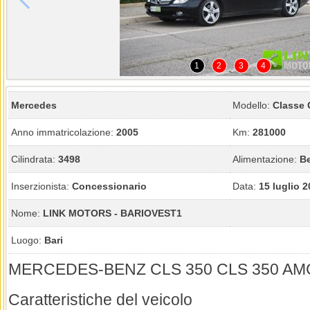
1
2
3
4
Mercedes
Modello:
Classe
Anno immatricolazione:
2005
Km:
281000
Cilindrata:
3498
Alimentazione:
B
Inserzionista:
Concessionario
Data:
15 luglio 
Nome:
LINK MOTORS - BARIOVEST1
Luogo:
Bari
MERCEDES-BENZ CLS 350 CLS 350 AMG
Caratteristiche del veicolo