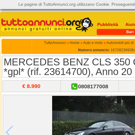
Le pagine di TuttoAnnunci.org utilizzano Cookie. Proseguendo
Pubblicità
Aiut
Bari
TuttoAnnunci
»
Home
»
Auto e moto
»
Automobili più di
Numero annuncio:
1672823#938
MERCEDES BENZ CLS 350 
*gpl* (rif. 23614700), Anno 20
€ 8.990
0808177008