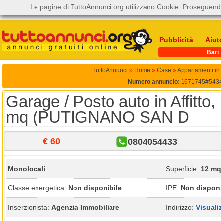
Le pagine di TuttoAnnunci.org utilizzano Cookie. Proseguendo
Pubblicità
Aiut
Bari
TuttoAnnunci
»
Home
»
Case
»
Appartamenti in a
Numero annuncio:
1671745#543
Garage / Posto auto in Affitto,
mq (PUTIGNANO SAN D
€ 60
0804054433
Monolocali
Superficie:
12 mq
Classe energetica:
Non disponibile
IPE:
Non disponi
Inserzionista:
Agenzia Immobiliare
Indirizzo:
Visuali