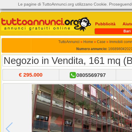
Le pagine di TuttoAnnunci.org utilizzano Cookie. Proseguendo
Pubblicità
Aiut
Bari
TuttoAnnunci
»
Home
»
Case
»
Immobili comm
Numero annuncio:
1668980#202
Negozio in Vendita, 161 mq (B
€ 295.000
0805569797