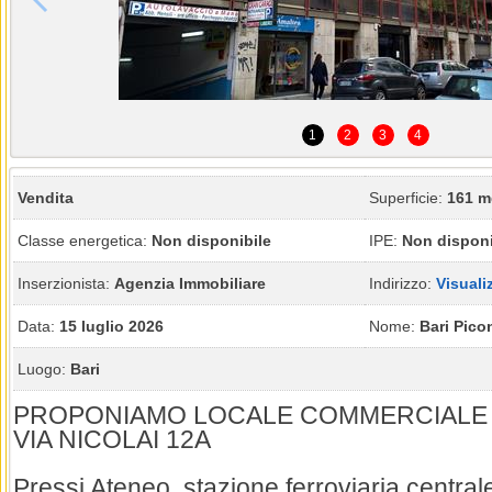
1
2
3
4
Vendita
Superficie:
161 m
Classe energetica:
Non disponibile
IPE:
Non disponi
Inserzionista:
Agenzia Immobiliare
Indirizzo:
Visuali
Data:
15 luglio 2026
Nome:
Bari Pico
Luogo:
Bari
PROPONIAMO LOCALE COMMERCIALE I
VIA NICOLAI 12A
Pressi Ateneo, stazione ferroviaria centrale