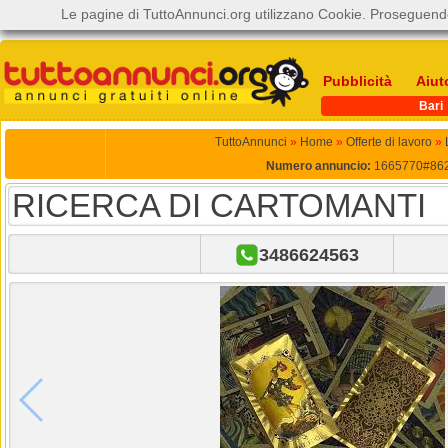
Le pagine di TuttoAnnunci.org utilizzano Cookie. Proseguendo
Pubblicità
Aiut
Bari
TuttoAnnunci
»
Home
»
Offerte di lavoro
»
Numero annuncio:
1665770#86
RICERCA DI CARTOMANTI
3486624563