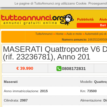
Le pagine di TuttoAnnunci.org utilizzano Cookie. Proseguendo
Pubblicità
Aiut
Bari
TuttoAnnunci
»
Home
»
Auto e moto
»
Automobili più d
Numero annuncio:
1663532#950
MASERATI Quattroporte V6 D
(rif. 23236781), Anno 201
€ 39.990
0808172831
Maserati
Modello:
Quattro
Anno immatricolazione:
2015
Km:
73500
Cilindrata:
2987
Alimentazione:
Di