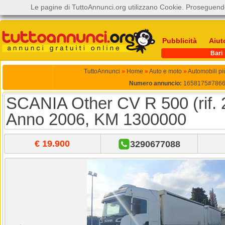
Le pagine di TuttoAnnunci.org utilizzano Cookie. Proseguendo
Pubblicità
Aiut
Bari
TuttoAnnunci
»
Home
»
Auto e moto
»
Automobili pi
Numero annuncio:
1658175#786
SCANIA Other CV R 500 (rif.
Anno 2006, KM 1300000
€ 19.900
3290677088