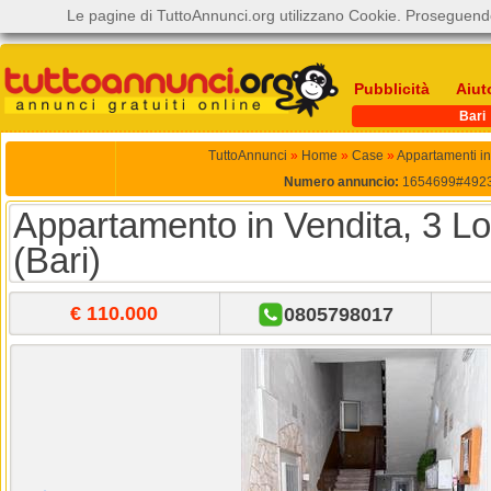
Le pagine di TuttoAnnunci.org utilizzano Cookie. Proseguendo
Pubblicità
Aiut
Bari
TuttoAnnunci
»
Home
»
Case
»
Appartamenti in
Numero annuncio:
1654699#492
Appartamento in Vendita, 3 Lo
(Bari)
€ 110.000
0805798017