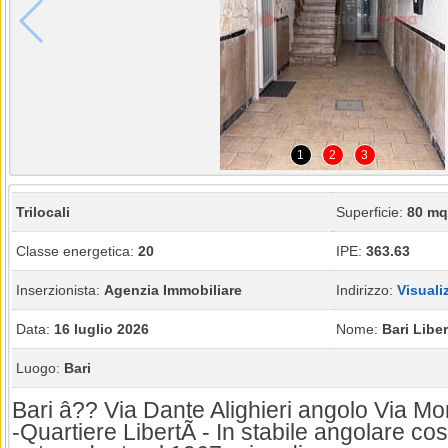
1
2
3
Trilocali
Superficie:
80 mq
Classe energetica:
20
IPE:
363.63
Inserzionista:
Agenzia Immobiliare
Indirizzo:
Visuali
Data:
16 luglio 2026
Nome:
Bari Libe
Luogo:
Bari
Bari â?? Via Dante Alighieri angolo Via Mo
-Quartiere LibertÃ - In stabile angolare co