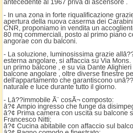
antecedente al 1967 priva di ascensore .
- In una zona in forte riqualificazione gra
apertura della nuova caserma dei Carabinie
CNR, proponiamo in vendita un accoglient
80 mq commerciali, posto al primo piano 
angorae con du balconi.
- La soluzione, luminosissima grazie allâ
esterna angolare, si affaccia su Via Mons.
un primo balcone , e su via Dante Alighier
balcone angolare , oltre diverse finestre per
dell'appartamento che garantiscono unâ??
naturale e luce durante tutto il giorno.
- Lâ??immobile Ã¨ cosÃ¬ composto:
â?¢ Ampio ingresso che funge da disimpe
â?¢ Prima camera con uscita su balcone 
Francesco Nitti;
â?¢ Cucina abitabile con affaccio sul balc
â?¢ Bagno comodo e finestrato;