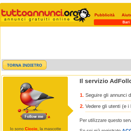
Pubblicità
Aiut
Bari
Il servizio AdFol
Seguire gli annunci d
Vedere gli utenti (e 
Per utilizzare questo ser
Io sono
Ciccio
, la mascotte
Se sei già registrato
AC