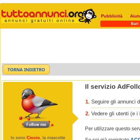
Pubblicità
Aiut
Bari
Il servizio AdFol
Seguire gli annunci d
Vedere gli utenti (e 
Per utilizzare questo ser
Io sono
Ciccio
, la mascotte
Se sei già registrato
AC