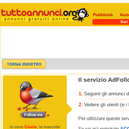
Pubblicità
Aiut
Bari
Il servizio AdFol
Seguire gli annunci d
Vedere gli utenti (e 
Per utilizzare questo ser
Io sono
Ciccio
, la mascotte
Se sei già registrato
AC