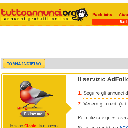
Pubblicità
Aiut
Bari
Il servizio AdFol
Seguire gli annunci d
Vedere gli utenti (e 
Per utilizzare questo ser
Io sono
Ciccio
, la mascotte
Se sei già registrato
AC