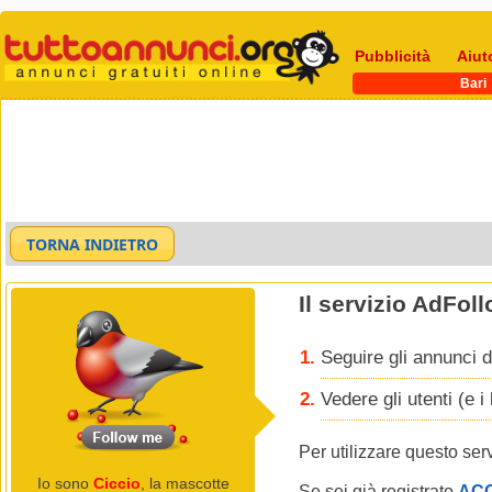
Pubblicità
Aiut
Bari
Il servizio AdFol
Seguire gli annunci d
Vedere gli utenti (e 
Per utilizzare questo ser
Io sono
Ciccio
, la mascotte
Se sei già registrato
AC