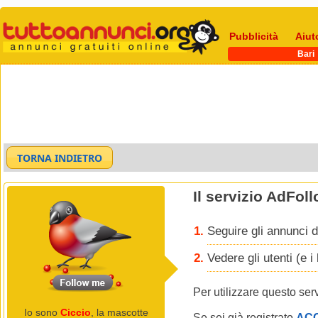
Pubblicità
Aiut
Bari
Il servizio AdFol
Seguire gli annunci d
Vedere gli utenti (e 
Per utilizzare questo ser
Io sono
Ciccio
, la mascotte
Se sei già registrato
AC