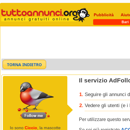
Pubblicità
Aiut
Bari
Il servizio AdFol
Seguire gli annunci d
Vedere gli utenti (e 
Per utilizzare questo ser
Io sono
Ciccio
, la mascotte
Se sei già registrato
AC