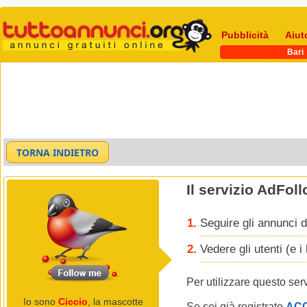
Pubblicità
Aiut
Bari
Il servizio AdFol
Seguire gli annunci d
Vedere gli utenti (e 
Per utilizzare questo ser
Io sono
Ciccio
, la mascotte
Se sei già registrato
AC