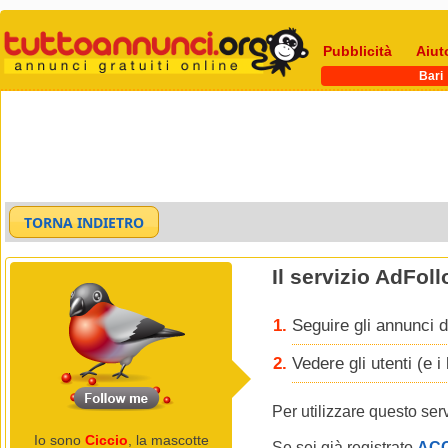
Pubblicità
Aiut
Bari
Il servizio AdFol
Seguire gli annunci d
Vedere gli utenti (e 
Per utilizzare questo ser
Io sono
Ciccio
, la mascotte
Se sei già registrato
AC