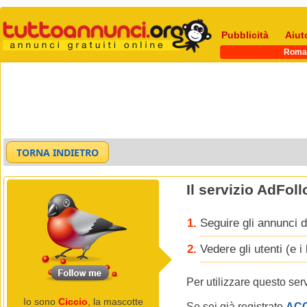
Pubblicità
Aiut
Roma
Il servizio AdFol
Seguire gli annunci d
Vedere gli utenti (e 
Per utilizzare questo ser
Io sono
Ciccio
, la mascotte
Se sei già registrato
AC