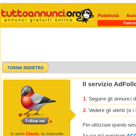
Pubblicità
Aiut
Paler
Il servizio AdFol
Seguire gli annunci d
Vedere gli utenti (e 
Per utilizzare questo ser
Io sono
Ciccio
, la mascotte
Se sei già registrato
AC