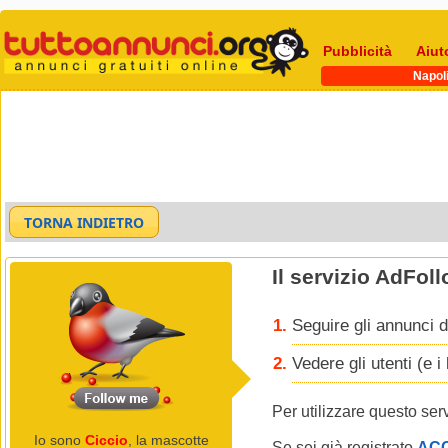
Pubblicità
Aiut
Napol
Il servizio AdFol
Seguire gli annunci d
Vedere gli utenti (e 
Per utilizzare questo ser
Io sono
Ciccio
, la mascotte
Se sei già registrato
AC