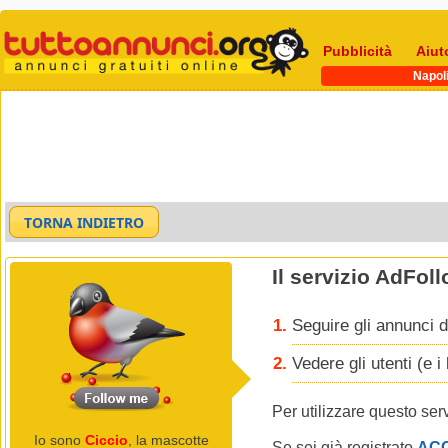
Pubblicità
Aiut
Napol
Il servizio AdFol
Seguire gli annunci d
Vedere gli utenti (e 
Per utilizzare questo ser
Io sono
Ciccio
, la mascotte
Se sei già registrato
AC