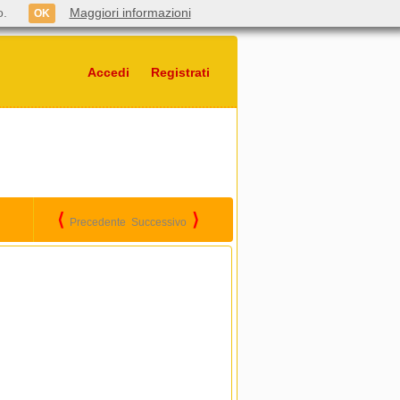
o.
Maggiori informazioni
OK
Accedi
Registrati
⟨
⟩
Precedente
Successivo