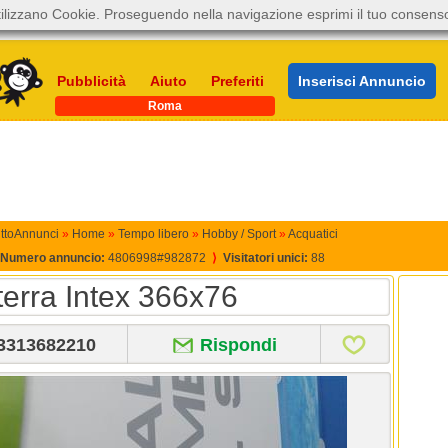
ilizzano Cookie. Proseguendo nella navigazione esprimi il tuo consens
Pubblicità
Aiuto
Preferiti
Inserisci Annuncio
Roma
ttoAnnunci
»
Home
»
Tempo libero
»
Hobby / Sport
»
Acquatici
Numero annuncio:
4806998#982872
⟩
Visitatori unici:
88
terra Intex 366x76
3313682210
Rispondi