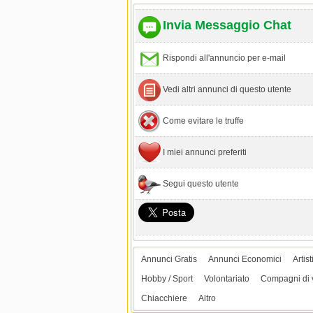
Invia Messaggio Chat
Rispondi all'annuncio per e-mail
Vedi altri annunci di questo utente
Come evitare le truffe
I miei annunci preferiti
Segui questo utente
Annunci Gratis
Annunci Economici
Artist
Hobby / Sport
Volontariato
Compagni di 
Chiacchiere
Altro