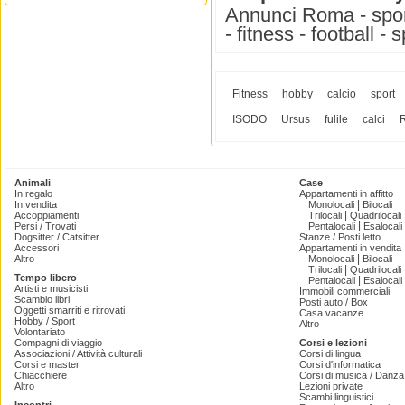
Annunci Roma - sport
- fitness - football -
Fitness
hobby
calcio
sport
ISODO
Ursus
fulile
calci
Animali
Case
In regalo
Appartamenti in affitto
|
In vendita
Monolocali
Bilocali
|
Accoppiamenti
Trilocali
Quadrilocali
|
Persi / Trovati
Pentalocali
Esalocali
Dogsitter / Catsitter
Stanze / Posti letto
Accessori
Appartamenti in vendita
|
Altro
Monolocali
Bilocali
|
Trilocali
Quadrilocali
Tempo libero
|
Pentalocali
Esalocali
Artisti e musicisti
Immobili commerciali
Scambio libri
Posti auto / Box
Oggetti smarriti e ritrovati
Casa vacanze
Hobby / Sport
Altro
Volontariato
Compagni di viaggio
Corsi e lezioni
Associazioni / Attività culturali
Corsi di lingua
Corsi e master
Corsi d'informatica
Chiacchiere
Corsi di musica / Danza 
Altro
Lezioni private
Scambi linguistici