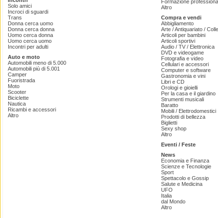
Incontri
Formazione professiona
Solo amici
Altro
Incroci di sguardi
Trans
Compra e vendi
Donna cerca uomo
Abbigliamento
Donna cerca donna
Arte / Antiquariato / Coll
Uomo cerca donna
Articoli per bambini
Uomo cerca uomo
Articoli sportivi
Incontri per adulti
Audio / TV / Elettronica
DVD e videogame
Auto e moto
Fotografia e video
Automobili meno di 5.000
Cellulari e accessori
Automobili più di 5.001
Computer e software
Camper
Gastronomia e vini
Fuoristrada
Libri e CD
Moto
Orologi e gioielli
Scooter
Per la casa e il giardino
Biciclette
Strumenti musicali
Nautica
Baratto
Ricambi e accessori
Mobili / Elettrodomestici
Altro
Prodotti di bellezza
Biglietti
Sexy shop
Altro
Eventi / Feste
News
Economia e Finanza
Scienze e Tecnologie
Sport
Spettacolo e Gossip
Salute e Medicina
UFO
Italia
dal Mondo
Altro