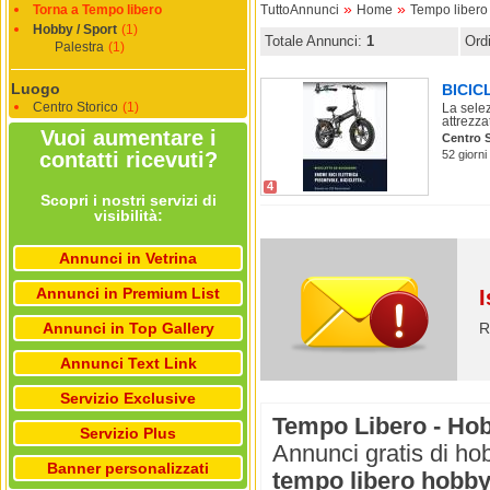
»
»
Torna a Tempo libero
TuttoAnnunci
Home
Tempo libero
Hobby / Sport
(1)
Totale Annunci:
1
Ord
Palestra
(1)
Luogo
BICIC
Centro Storico
(1)
La selez
attrezza
Vuoi aumentare i
Centro S
contatti ricevuti?
52 giorni
4
Scopri i nostri servizi di
visibilità:
Annunci in Vetrina
Annunci in Premium List
I
Annunci in Top Gallery
R
Annunci Text Link
Servizio Exclusive
Tempo Libero - Ho
Servizio Plus
Annunci gratis di ho
Banner personalizzati
tempo libero hobby 