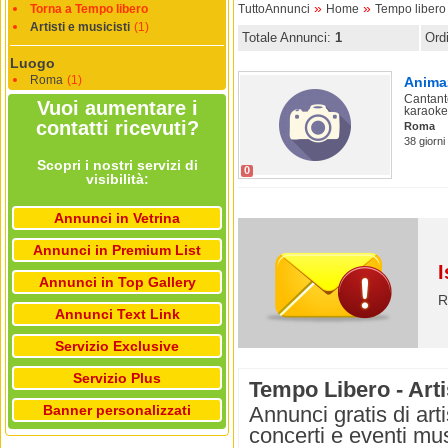
»
»
Torna a Tempo libero
TuttoAnnunci
Home
Tempo libero
Artisti e musicisti
(1)
Totale Annunci:
1
Ord
Luogo
Roma
(1)
Anima
Cantante
Vuoi aumentare i
karaoke
contatti ricevuti?
Roma
38 giorni
Scopri i nostri servizi di
0
visibilità:
Annunci in Vetrina
Annunci in Premium List
I
Annunci in Top Gallery
R
Annunci Text Link
Servizio Exclusive
Servizio Plus
Tempo Libero - Arti
Banner personalizzati
Annunci gratis di art
concerti e eventi mu