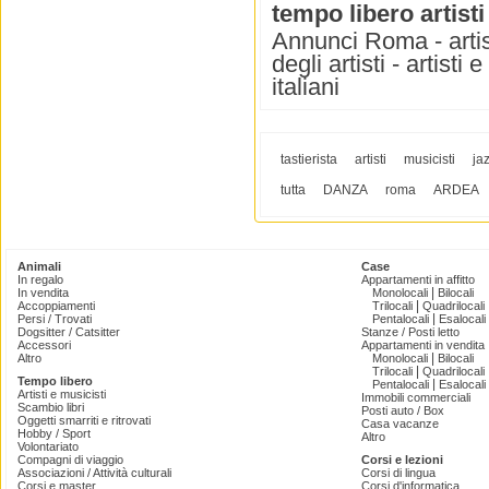
tempo libero artisti
Annunci Roma - artisti 
degli artisti - artisti e
italiani
tastierista
artisti
musicisti
ja
tutta
DANZA
roma
ARDEA
Animali
Case
In regalo
Appartamenti in affitto
|
In vendita
Monolocali
Bilocali
|
Accoppiamenti
Trilocali
Quadrilocali
|
Persi / Trovati
Pentalocali
Esalocali
Dogsitter / Catsitter
Stanze / Posti letto
Accessori
Appartamenti in vendita
|
Altro
Monolocali
Bilocali
|
Trilocali
Quadrilocali
Tempo libero
|
Pentalocali
Esalocali
Artisti e musicisti
Immobili commerciali
Scambio libri
Posti auto / Box
Oggetti smarriti e ritrovati
Casa vacanze
Hobby / Sport
Altro
Volontariato
Compagni di viaggio
Corsi e lezioni
Associazioni / Attività culturali
Corsi di lingua
Corsi e master
Corsi d'informatica