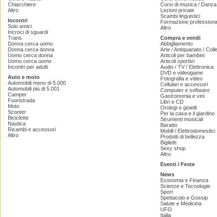
Chiacchiere
Corsi di musica / Danza 
Altro
Lezioni private
Scambi linguistici
Incontri
Formazione professiona
Solo amici
Altro
Incroci di sguardi
Trans
Compra e vendi
Donna cerca uomo
Abbigliamento
Donna cerca donna
Arte / Antiquariato / Coll
Uomo cerca donna
Articoli per bambini
Uomo cerca uomo
Articoli sportivi
Incontri per adulti
Audio / TV / Elettronica
DVD e videogame
Auto e moto
Fotografia e video
Automobili meno di 5.000
Cellulari e accessori
Automobili più di 5.001
Computer e software
Camper
Gastronomia e vini
Fuoristrada
Libri e CD
Moto
Orologi e gioielli
Scooter
Per la casa e il giardino
Biciclette
Strumenti musicali
Nautica
Baratto
Ricambi e accessori
Mobili / Elettrodomestici
Altro
Prodotti di bellezza
Biglietti
Sexy shop
Altro
Eventi / Feste
News
Economia e Finanza
Scienze e Tecnologie
Sport
Spettacolo e Gossip
Salute e Medicina
UFO
Italia