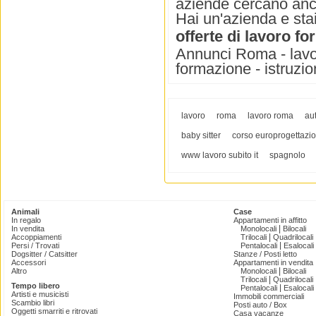
aziende cercano anch
Hai un'azienda e stai
offerte di lavoro f
Annunci Roma - lavoro
formazione - istruzi
lavoro
roma
lavoro roma
aut
baby sitter
corso europrogettazi
www lavoro subito it
spagnolo
Animali
Case
In regalo
Appartamenti in affitto
|
In vendita
Monolocali
Bilocali
|
Accoppiamenti
Trilocali
Quadrilocali
|
Persi / Trovati
Pentalocali
Esalocali
Dogsitter / Catsitter
Stanze / Posti letto
Accessori
Appartamenti in vendita
|
Altro
Monolocali
Bilocali
|
Trilocali
Quadrilocali
Tempo libero
|
Pentalocali
Esalocali
Artisti e musicisti
Immobili commerciali
Scambio libri
Posti auto / Box
Oggetti smarriti e ritrovati
Casa vacanze