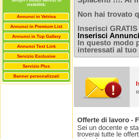
Spiacenti !!!. A
Scopri i nostri servizi di
visibilità:
Non hai trovato q
Annunci in Vetrina
Annunci in Premium List
Inserisci GRATIS 
Inserisci Annunc
Annunci in Top Gallery
In questo modo po
Annunci Text Link
interessati al tu
Servizio Exclusive
Servizio Plus
Banner personalizzati
I
R
Offerte di lavoro 
Sei un docente e st
troverai tutte le offe