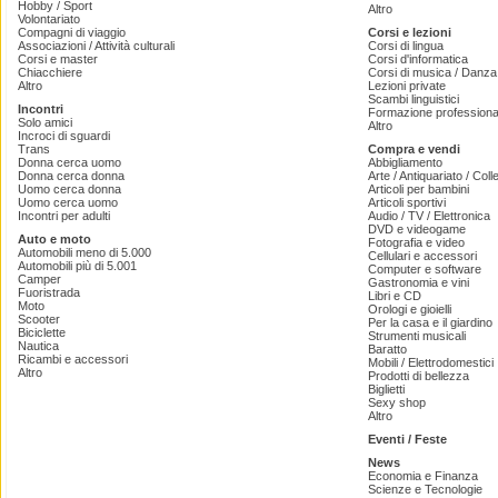
Hobby / Sport
Altro
Volontariato
Compagni di viaggio
Corsi e lezioni
Associazioni / Attività culturali
Corsi di lingua
Corsi e master
Corsi d'informatica
Chiacchiere
Corsi di musica / Danza 
Altro
Lezioni private
Scambi linguistici
Incontri
Formazione professiona
Solo amici
Altro
Incroci di sguardi
Trans
Compra e vendi
Donna cerca uomo
Abbigliamento
Donna cerca donna
Arte / Antiquariato / Coll
Uomo cerca donna
Articoli per bambini
Uomo cerca uomo
Articoli sportivi
Incontri per adulti
Audio / TV / Elettronica
DVD e videogame
Auto e moto
Fotografia e video
Automobili meno di 5.000
Cellulari e accessori
Automobili più di 5.001
Computer e software
Camper
Gastronomia e vini
Fuoristrada
Libri e CD
Moto
Orologi e gioielli
Scooter
Per la casa e il giardino
Biciclette
Strumenti musicali
Nautica
Baratto
Ricambi e accessori
Mobili / Elettrodomestici
Altro
Prodotti di bellezza
Biglietti
Sexy shop
Altro
Eventi / Feste
News
Economia e Finanza
Scienze e Tecnologie