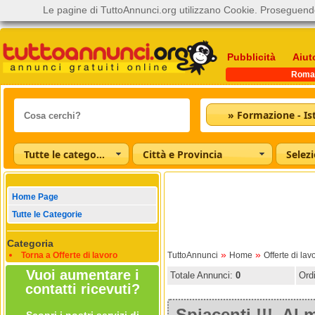
Le pagine di TuttoAnnunci.org utilizzano Cookie. Proseguendo
Pubblicità
Aiut
Roma
Tutte le categorie
Città e Provincia
Home Page
Tutte le Categorie
Categoria
»
»
Torna a Offerte di lavoro
TuttoAnnunci
Home
Offerte di lav
Vuoi aumentare i
Totale Annunci:
0
Ord
contatti ricevuti?