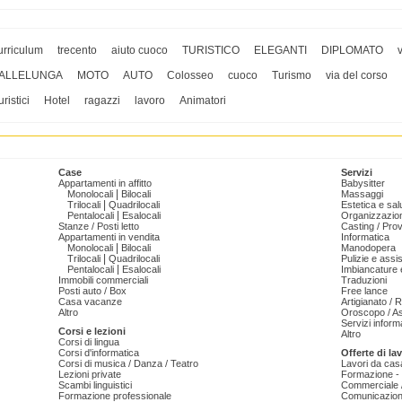
urriculum
trecento
aiuto cuoco
TURISTICO
ELEGANTI
DIPLOMATO
ALLELUNGA
MOTO
AUTO
Colosseo
cuoco
Turismo
via del corso
uristici
Hotel
ragazzi
lavoro
Animatori
Case
Servizi
Appartamenti in affitto
Babysitter
|
Monolocali
Bilocali
Massaggi
|
Trilocali
Quadrilocali
Estetica e sal
|
Pentalocali
Esalocali
Organizzazion
Stanze / Posti letto
Casting / Prov
Appartamenti in vendita
Informatica
|
Monolocali
Bilocali
Manodopera
|
Trilocali
Quadrilocali
Pulizie e ass
|
Pentalocali
Esalocali
Imbiancature e
Immobili commerciali
Traduzioni
Posti auto / Box
Free lance
Casa vacanze
Artigianato / 
Altro
Oroscopo / As
Servizi informa
Corsi e lezioni
Altro
Corsi di lingua
Corsi d'informatica
Offerte di la
Corsi di musica / Danza / Teatro
Lavori da cas
Lezioni private
Formazione - 
Scambi linguistici
Commerciale /
Formazione professionale
Comunicazion