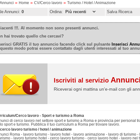
»
»
»
oAnnunci
Home
CV/Cerco lavoro
Turismo / Hotel / Animazione
ale Annunci:
0
Ordina:
Salva Ricerca
iacenti !!!. Al momento non sono presenti annunci.
n hai trovato quello che cercavi?
serisci GRATIS il tuo annuncio facendo click sul pulsante
Inserisci Annu
 questo modo potrai essere contattato dagli utenti interessati al tuo annu
Annunci
Iscriviti al servizio
Riceverai ogni mattina un'e-mail con gli ann
rriculum/Cerco lavoro - Sport e turismo a Roma
unci di cerco lavoro nel settore sport e turismo a Roma e provincia per personal traine
lo sport e turismo. Pubblica il tuo curriculum a Roma per trovare lavoro.
cerco lavoro turismo / hotel / animazione
unci Roma - lavoro turismo - lavoro hotel - lavoro animazione - lavoro di turismo - 
urismo - lavoro turismo hotel - cerco lavoro turismo - cerco lavoro hotel - lavoro nel 