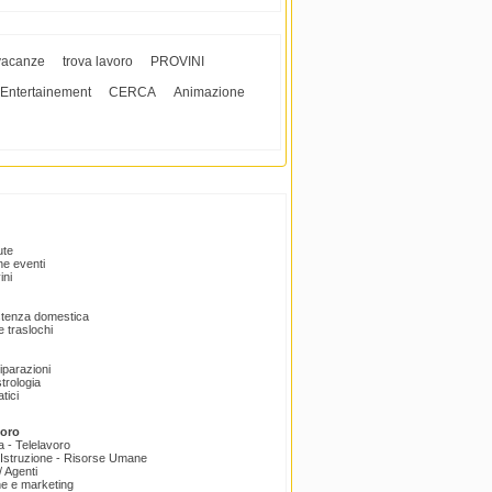
vacanze
trova lavoro
PROVINI
Entertainement
CERCA
Animazione
ute
e eventi
ini
istenza domestica
 traslochi
Riparazioni
trologia
tici
voro
a - Telelavoro
Istruzione - Risorse Umane
 Agenti
e e marketing