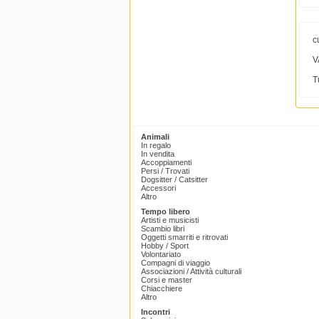
c
V
T
Animali
In regalo
In vendita
Accoppiamenti
Persi / Trovati
Dogsitter / Catsitter
Accessori
Altro
Tempo libero
Artisti e musicisti
Scambio libri
Oggetti smarriti e ritrovati
Hobby / Sport
Volontariato
Compagni di viaggio
Associazioni / Attività culturali
Corsi e master
Chiacchiere
Altro
Incontri