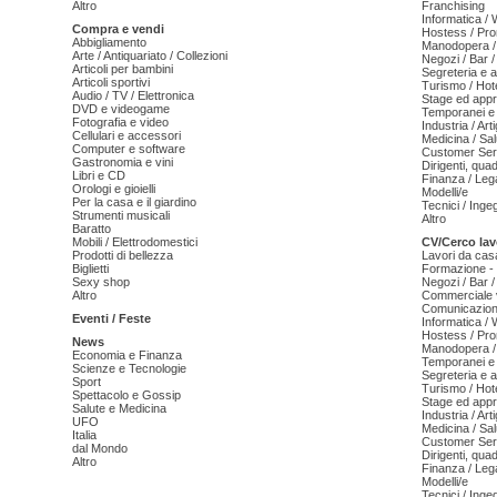
Altro
Franchising
Informatica /
Compra e vendi
Hostess / Pr
Abbigliamento
Manodopera /
Arte / Antiquariato / Collezioni
Negozi / Bar /
Articoli per bambini
Segreteria e 
Articoli sportivi
Turismo / Hot
Audio / TV / Elettronica
Stage ed appr
DVD e videogame
Temporanei e 
Fotografia e video
Industria / Art
Cellulari e accessori
Medicina / Sal
Computer e software
Customer Serv
Gastronomia e vini
Dirigenti, qua
Libri e CD
Finanza / Leg
Orologi e gioielli
Modelli/e
Per la casa e il giardino
Tecnici / Inge
Strumenti musicali
Altro
Baratto
Mobili / Elettrodomestici
CV/Cerco lav
Prodotti di bellezza
Lavori da cas
Biglietti
Formazione - 
Sexy shop
Negozi / Bar /
Altro
Commerciale v
Comunicazion
Eventi / Feste
Informatica /
Hostess / Pr
News
Manodopera /
Economia e Finanza
Temporanei e 
Scienze e Tecnologie
Segreteria e 
Sport
Turismo / Hot
Spettacolo e Gossip
Stage ed appr
Salute e Medicina
Industria / Art
UFO
Medicina / Sal
Italia
Customer Serv
dal Mondo
Dirigenti, qua
Altro
Finanza / Leg
Modelli/e
Tecnici / Inge