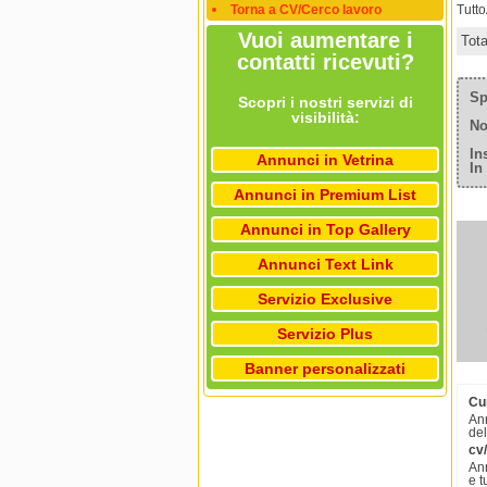
Torna a CV/Cerco lavoro
Tutt
Vuoi aumentare i
Tot
contatti ricevuti?
Sp
Scopri i nostri servizi di
visibilità:
No
In
Annunci in Vetrina
In
Annunci in Premium List
Annunci in Top Gallery
Annunci Text Link
Servizio Exclusive
Servizio Plus
Banner personalizzati
Cu
Ann
del
cv/
Ann
e t