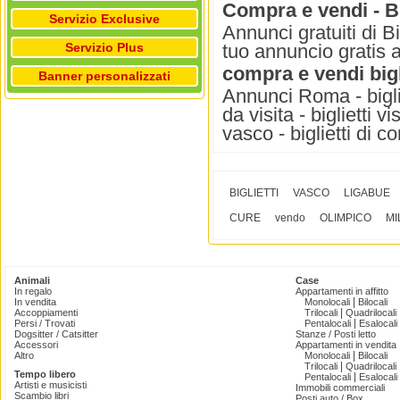
Compra e vendi - B
Servizio Exclusive
Annunci gratuiti di B
Servizio Plus
tuo annuncio gratis 
compra e vendi bigl
Banner personalizzati
Annunci Roma - bigliet
da visita - biglietti vi
vasco - biglietti di c
BIGLIETTI
VASCO
LIGABUE
CURE
vendo
OLIMPICO
MI
Animali
Case
In regalo
Appartamenti in affitto
|
In vendita
Monolocali
Bilocali
|
Accoppiamenti
Trilocali
Quadrilocali
|
Persi / Trovati
Pentalocali
Esalocali
Dogsitter / Catsitter
Stanze / Posti letto
Accessori
Appartamenti in vendita
|
Altro
Monolocali
Bilocali
|
Trilocali
Quadrilocali
Tempo libero
|
Pentalocali
Esalocali
Artisti e musicisti
Immobili commerciali
Scambio libri
Posti auto / Box