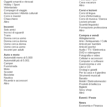
Oggetti smarriti e ritrovati
Casa vacanze
Hobby / Sport
Altro
Volontariato
Compagni di viaggio
Corsi e lezioni
Associazioni / Attività culturali
Corsi di lingua
Corsi e master
Corsi d'informatica
Chiacchiere
Corsi di musica / Danza 
Altro
Lezioni private
Scambi linguistici
Incontri
Formazione professiona
Solo amici
Altro
Incroci di sguardi
Trans
Compra e vendi
Donna cerca uomo
Abbigliamento
Donna cerca donna
Arte / Antiquariato / Coll
Uomo cerca donna
Articoli per bambini
Uomo cerca uomo
Articoli sportivi
Incontri per adulti
Audio / TV / Elettronica
DVD e videogame
Auto e moto
Fotografia e video
Automobili meno di 5.000
Cellulari e accessori
Automobili più di 5.001
Computer e software
Camper
Gastronomia e vini
Fuoristrada
Libri e CD
Moto
Orologi e gioielli
Scooter
Per la casa e il giardino
Biciclette
Strumenti musicali
Nautica
Baratto
Ricambi e accessori
Mobili / Elettrodomestici
Altro
Prodotti di bellezza
Biglietti
Sexy shop
Altro
Eventi / Feste
News
Economia e Finanza