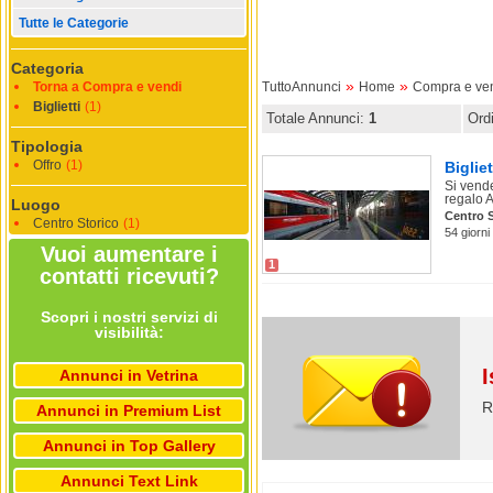
Tutte le Categorie
Categoria
»
»
Torna a Compra e vendi
TuttoAnnunci
Home
Compra e ve
Biglietti
(1)
Totale Annunci:
1
Ord
Tipologia
Offro
(1)
Bigliet
Si vende
regalo 
Luogo
Centro S
Centro Storico
(1)
54 giorni
Vuoi aumentare i
1
contatti ricevuti?
Scopri i nostri servizi di
visibilità:
I
Annunci in Vetrina
R
Annunci in Premium List
Annunci in Top Gallery
Annunci Text Link