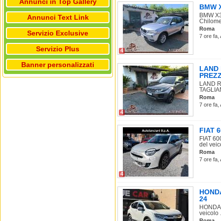
Annunci in Top Gallery
BMW X3
BMW X3 
Annunci Text Link
Chilomet
Roma
Servizio Exclusive
7 ore fa,
Servizio Plus
4
Banner personalizzati
LAND 
PREZ
LAND R
TAGLIAN
Roma
7 ore fa,
4
FIAT 
FIAT 60
del veico
Roma
7 ore fa,
4
HONDA 
24
HONDA C
veicolo .
Roma