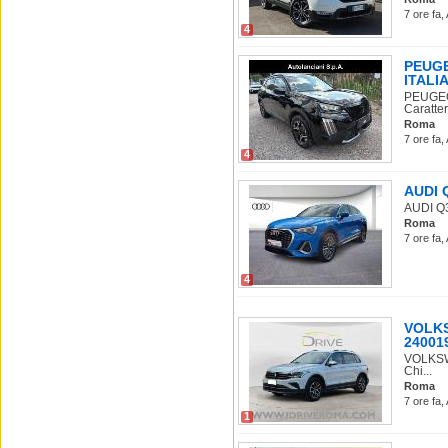
7 ore fa,
4
PEUGE
ITALIA 
PEUGEO
Caratter
Roma
7 ore fa,
4
AUDI Q
AUDI Q3 
Roma
7 ore fa,
4
VOLKSW
240019
VOLKSWA
Chi...
Roma
7 ore fa,
1