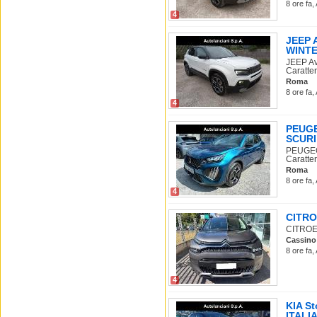
8 ore fa,
4
JEEP 
WINTE
JEEP A
Caratter
Roma
8 ore fa,
4
PEUGE
SCURI
PEUGEO
Caratter
Roma
8 ore fa,
4
CITROE
CITROEN
Cassino
8 ore fa,
4
KIA S
ITALIA