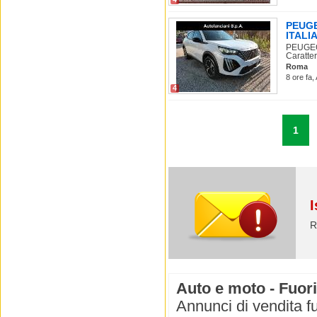
PEUGE
ITALIA 
PEUGEO
Caratter
Roma
8 ore fa,
4
1
I
R
Auto e moto - Fuor
Annunci di vendita f