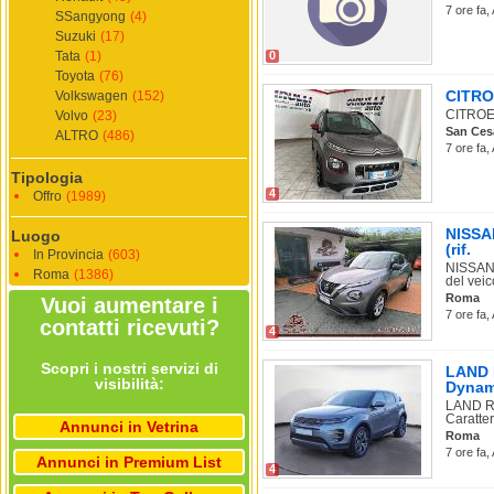
7 ore fa,
SSangyong
(4)
Suzuki
(17)
Tata
(1)
0
Toyota
(76)
CITROE
Volkswagen
(152)
CITROEN
Volvo
(23)
San Ces
ALTRO
(486)
7 ore fa,
Tipologia
4
Offro
(1989)
NISSA
Luogo
(rif.
In Provincia
(603)
NISSAN 
Roma
(1386)
del veico
Roma
Vuoi aumentare i
7 ore fa,
contatti ricevuti?
4
Scopri i nostri servizi di
LAND 
visibilità:
Dynam
LAND R
Caratter
Annunci in Vetrina
Roma
7 ore fa,
Annunci in Premium List
4