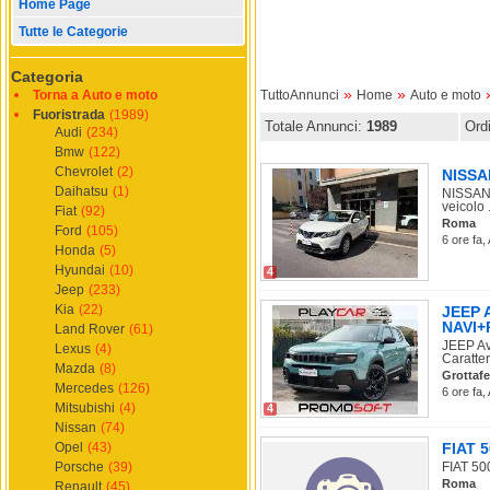
Home Page
Tutte le Categorie
Categoria
»
»
Torna a Auto e moto
TuttoAnnunci
Home
Auto e moto
Fuoristrada
(1989)
Totale Annunci:
1989
Ord
Audi
(234)
Bmw
(122)
Chevrolet
(2)
NISSAN
Daihatsu
(1)
NISSAN 
veicolo .
Fiat
(92)
Roma
Ford
(105)
6 ore fa,
Honda
(5)
Hyundai
(10)
4
Jeep
(233)
Kia
(22)
JEEP 
NAVI+
Land Rover
(61)
JEEP A
Lexus
(4)
Caratter
Mazda
(8)
Grottafe
Mercedes
(126)
6 ore fa,
Mitsubishi
(4)
4
Nissan
(74)
Opel
(43)
FIAT 5
Porsche
(39)
FIAT 50
Roma
Renault
(45)