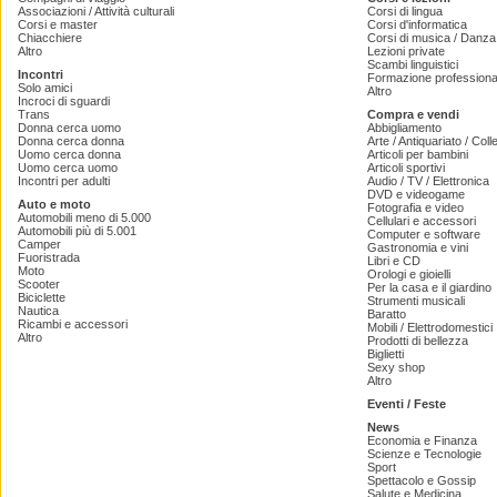
Associazioni / Attività culturali
Corsi di lingua
Corsi e master
Corsi d'informatica
Chiacchiere
Corsi di musica / Danza 
Altro
Lezioni private
Scambi linguistici
Incontri
Formazione professiona
Solo amici
Altro
Incroci di sguardi
Trans
Compra e vendi
Donna cerca uomo
Abbigliamento
Donna cerca donna
Arte / Antiquariato / Coll
Uomo cerca donna
Articoli per bambini
Uomo cerca uomo
Articoli sportivi
Incontri per adulti
Audio / TV / Elettronica
DVD e videogame
Auto e moto
Fotografia e video
Automobili meno di 5.000
Cellulari e accessori
Automobili più di 5.001
Computer e software
Camper
Gastronomia e vini
Fuoristrada
Libri e CD
Moto
Orologi e gioielli
Scooter
Per la casa e il giardino
Biciclette
Strumenti musicali
Nautica
Baratto
Ricambi e accessori
Mobili / Elettrodomestici
Altro
Prodotti di bellezza
Biglietti
Sexy shop
Altro
Eventi / Feste
News
Economia e Finanza
Scienze e Tecnologie
Sport
Spettacolo e Gossip
Salute e Medicina