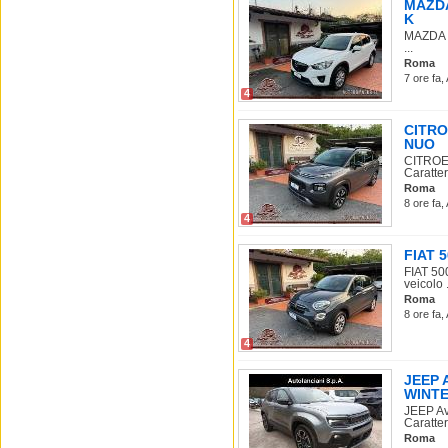
MAZDA 
K
MAZDA C
...
Roma
7 ore fa,
4
CITRO
NUO
CITROE
Caratter
Roma
8 ore fa,
4
FIAT 5
FIAT 50
veicolo .
Roma
8 ore fa,
4
JEEP 
WINTE
JEEP A
Caratter
Roma