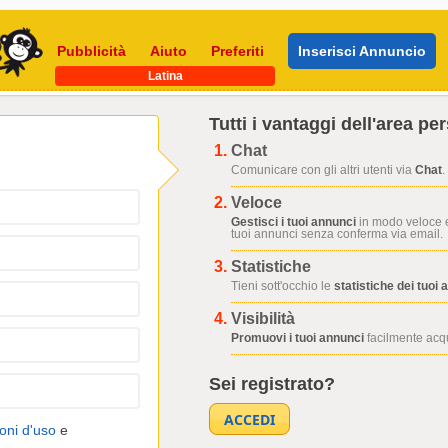
Pubblicità
Aiuto
Preferiti
Inserisci Annuncio
Latina
Tutti i vantaggi dell'area pe
Chat
Comunicare con gli altri utenti via
Chat
.
Veloce
Gestisci i tuoi annunci
in modo veloce e
tuoi annunci senza conferma via email.
Statistiche
Tieni sott'occhio le
statistiche dei tuoi 
Visibilità
Promuovi i tuoi annunci
facilmente acqui
Sei registrato?
oni d'uso
e