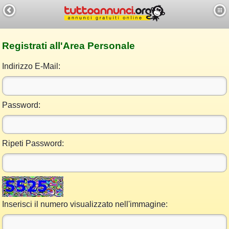
Registrati all'Area Personale
Indirizzo E-Mail:
Password:
Ripeti Password:
Inserisci il numero visualizzato nell'immagine: