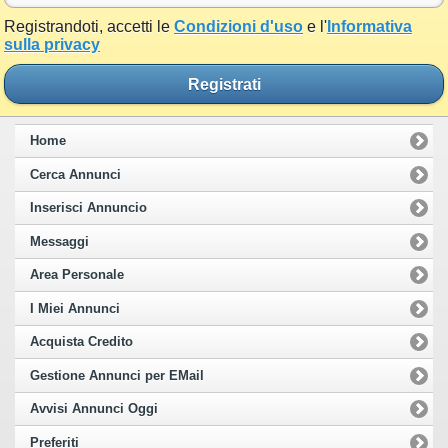
Registrandoti, accetti le
Condizioni d'uso
e l'
Informativa
sulla privacy
Registrati
Home
Cerca Annunci
Inserisci Annuncio
Messaggi
Area Personale
I Miei Annunci
Acquista Credito
Gestione Annunci per EMail
Avvisi Annunci Oggi
Preferiti