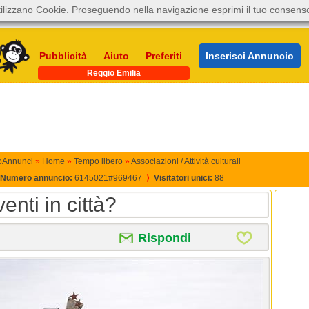
ilizzano Cookie. Proseguendo nella navigazione esprimi il tuo consens
Pubblicità
Aiuto
Preferiti
Inserisci Annuncio
Reggio Emilia
oAnnunci
»
Home
»
Tempo libero
»
Associazioni / Attività culturali
Numero annuncio:
6145021#969467
⟩
Visitatori unici:
88
enti in città?
Rispondi