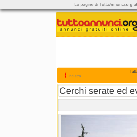
Le pagine di TuttoAnnunci.org ut
Tutt
⟨
Indietro
Cerchi serate ed ev