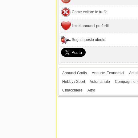
Come evitare le truffe
I miei annunci preferiti
Segui questo utente
Annunci Gratis
Annunci Economici
Artist
Hobby / Sport
Volontariato
Compagni di 
Chiacchiere
Altro