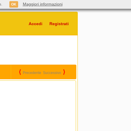
o.
Maggiori informazioni
OK
Accedi
Registrati
⟨
⟩
Precedente
Successivo